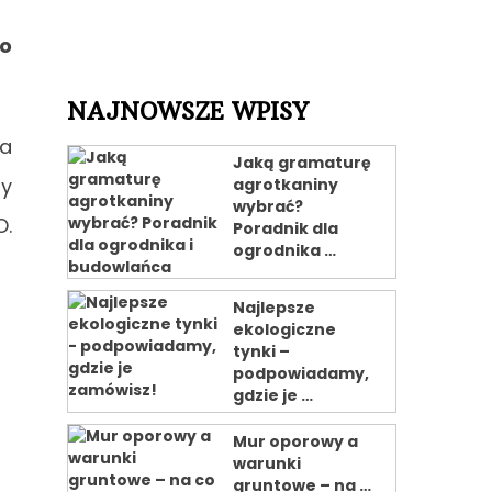
o
NAJNOWSZE WPISY
na
Jaką gramaturę
my
agrotkaniny
wybrać?
O.
Poradnik dla
ogrodnika …
Najlepsze
ekologiczne
tynki –
podpowiadamy,
gdzie je …
Mur oporowy a
warunki
gruntowe – na …