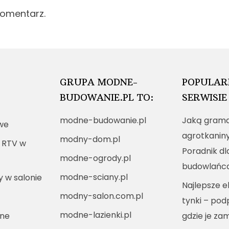
komentarz.
GRUPA MODNE-
POPULAR
BUDOWANIE.PL TO:
SERWISIE
modne-budowanie.pl
Jaką grama
we
agrotkanin
modny-dom.pl
 RTV w
Poradnik dl
modne-ogrody.pl
budowlańc
modne-sciany.pl
y w salonie
Najlepsze e
modny-salon.com.pl
tynki – po
modne-lazienki.pl
nne
gdzie je za