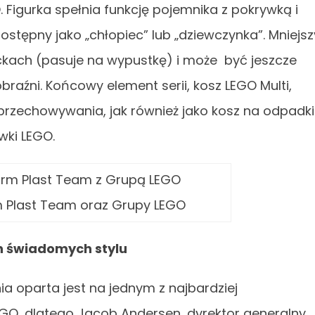
igurka spełnia funkcję pojemnika z pokrywką i
stępny jako „chłopiec” lub „dziewczynka”. Mniejsz
kach (pasuje na wypustkę) i może być jeszcze
aźni. Końcowy element serii, kosz LEGO Multi,
zechowywania, jak również jako kosz na odpadki
wki LEGO.
m Plast Team oraz Grupy LEGO
n świadomych stylu
 oparta jest na jednym z najbardziej
GO, dlatego Jacob Andersen, dyrektor generalny