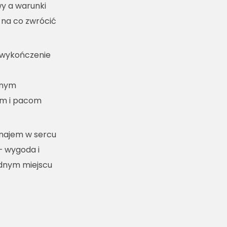
y a warunki
 na co zwrócić
 wykończenie
lnym
m i pacom
ynajem w sercu
– wygoda i
ednym miejscu