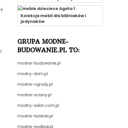
H
Kolekcja mebli dla bliźniaków i
jedynaków
GRUPA MODNE-
BUDOWANIE.PL TO:
,
modne-budowanie.pl
modny-dom.pl
modne-ogrody.pl
modne-sciany.pl
modny-salon.com.pl
modne-lazienki.pl
modne-podlogi.pl