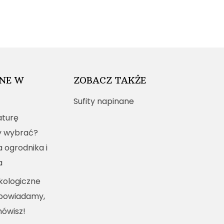
NE W
ZOBACZ TAKŻE
Sufity napinane
turę
y wybrać?
a ogrodnika i
a
kologiczne
dpowiadamy,
mówisz!