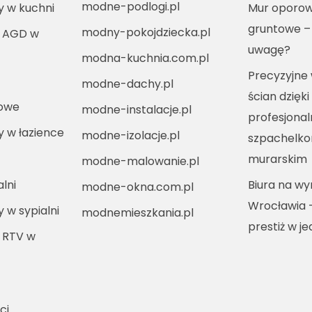
modne-podlogi.pl
ny w kuchni
Mur oporow
gruntowe –
modny-pokojdziecka.pl
i AGD w
uwagę?
modna-kuchnia.com.pl
Precyzyjne
modne-dachy.pl
ścian dzięki
kowe
modne-instalacje.pl
profesjona
ny w łazience
modne-izolacje.pl
szpachelko
murarskim
modne-malowanie.pl
lni
Biura na w
modne-okna.com.pl
Wrocławia 
y w sypialni
modnemieszkania.pl
prestiż w j
 RTV w
ci