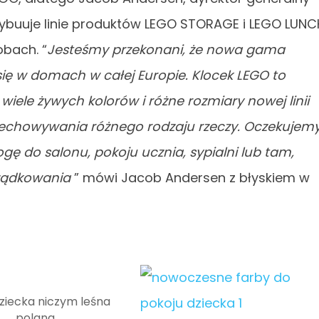
trybuuje linie produktów LEGO STORAGE i LEGO LUNC
obach. “
Jesteśmy przekonani, że nowa gama
ę w domach w całej Europie. Klocek LEGO to
iele żywych kolorów i różne rozmiary nowej linii
zechowywania różnego rodzaju rzeczy. Oczekujemy
ę do salonu, pokoju ucznia, sypialni lub tam,
rządkowania
” mówi Jacob Andersen z błyskiem w
dziecka niczym leśna
polana