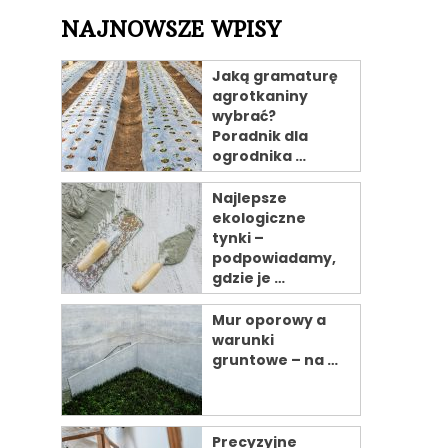
NAJNOWSZE WPISY
Jaką gramaturę
agrotkaniny
wybrać?
Poradnik dla
ogrodnika …
Najlepsze
ekologiczne
tynki –
podpowiadamy,
gdzie je …
Mur oporowy a
warunki
gruntowe – na …
Precyzyjne