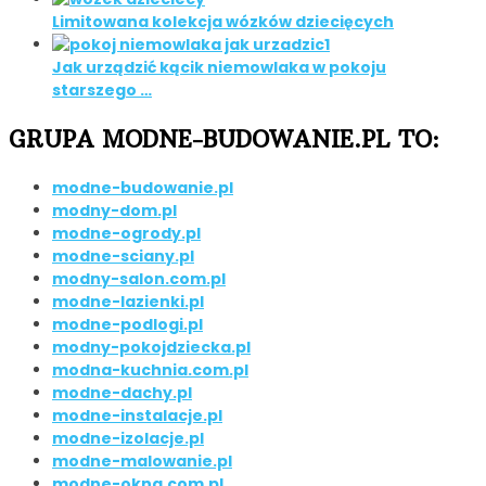
Limitowana kolekcja wózków dziecięcych
Jak urządzić kącik niemowlaka w pokoju
starszego …
GRUPA MODNE-BUDOWANIE.PL TO:
modne-budowanie.pl
modny-dom.pl
modne-ogrody.pl
modne-sciany.pl
modny-salon.com.pl
modne-lazienki.pl
modne-podlogi.pl
modny-pokojdziecka.pl
modna-kuchnia.com.pl
modne-dachy.pl
modne-instalacje.pl
modne-izolacje.pl
modne-malowanie.pl
modne-okna.com.pl