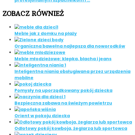
ZOBACZ RÓWNIEŻ
Meble jak z domku na plaży
Organiczna bawełna najlepsza dla noworodków
Meble młodzieżowe: klepka, blacha i jeans
Inteligentna niania obsługiwana przez urządzenia
mobilne
Pomysły na uporządkowany pokój dziecka
Bezpieczna zabawa na świeżym powietrzu
Orient w pokoju dziecka
Odlotowy pokój kowboja, żeglarza lub sportowca