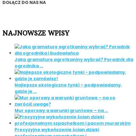
DOŁĄCZ DO NAS NA
NAJNOWSZE WPISY
Jaką gramaturę agrotkaniny wybrać? Poradnik dla
ogrodnika …
Najlepsze ekologiczne tynki – podpowiadamy,
gdzie je …
Mur oporowy a warunki gruntowe – na …
Precyzyjne wykończenie ścian dzięki
profesjonalnym szpachelkom i …