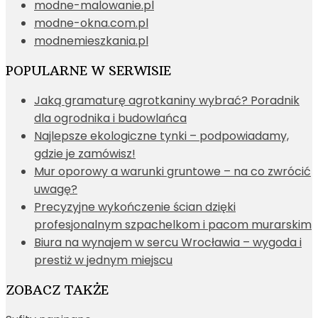
modne-malowanie.pl
modne-okna.com.pl
modnemieszkania.pl
POPULARNE W SERWISIE
Jaką gramaturę agrotkaniny wybrać? Poradnik
dla ogrodnika i budowlańca
Najlepsze ekologiczne tynki – podpowiadamy,
gdzie je zamówisz!
Mur oporowy a warunki gruntowe – na co zwrócić
uwagę?
Precyzyjne wykończenie ścian dzięki
profesjonalnym szpachelkom i pacom murarskim
Biura na wynajem w sercu Wrocławia – wygoda i
prestiż w jednym miejscu
ZOBACZ TAKŻE