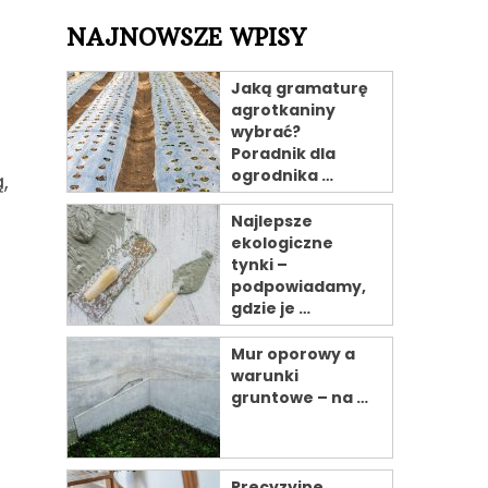
NAJNOWSZE WPISY
Jaką gramaturę
agrotkaniny
wybrać?
Poradnik dla
ogrodnika …
,
Najlepsze
ekologiczne
tynki –
podpowiadamy,
gdzie je …
Mur oporowy a
warunki
gruntowe – na …
Precyzyjne