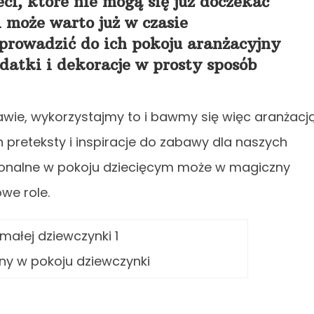
eci, które nie mogą się już doczekać
 może warto już w czasie
rowadzić do ich pokoju aranżacyjny
datki i dekoracje w prosty sposób
awie, wykorzystajmy to i bawmy się więc aranżacją
preteksty i inspiracje do zabawy dla naszych
cjonalne w pokoju dziecięcym może w magiczny
we role.
ny w pokoju dziewczynki