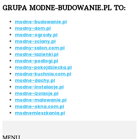
GRUPA MODNE-BUDOWANIE.PL TO:
modne-budowanie.pl
modny-dom.pl
modne-ogrody.pl
modne-sciany.pl
modny-salon.com.pl
modne-lazienki.pl
modne-podlogi.pl
modny-pokojdziecka.pl
modna-kuchnia.com.pl
modne-dachy.pl
modne-instalacje.pl
modne-izolacje.pl
modne-malowanie.pl
modne-okna.com.pl
modnemieszkania.pl
MENU