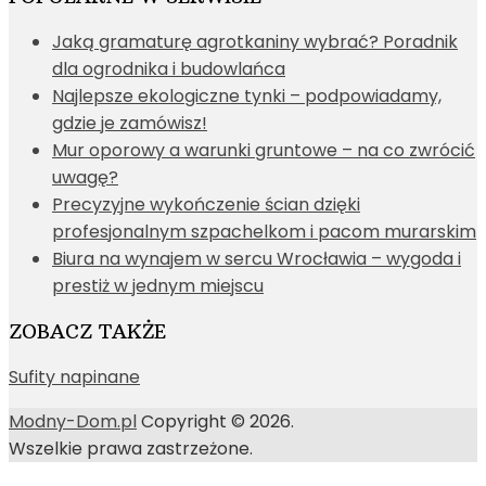
Jaką gramaturę agrotkaniny wybrać? Poradnik
dla ogrodnika i budowlańca
Najlepsze ekologiczne tynki – podpowiadamy,
gdzie je zamówisz!
Mur oporowy a warunki gruntowe – na co zwrócić
uwagę?
Precyzyjne wykończenie ścian dzięki
profesjonalnym szpachelkom i pacom murarskim
Biura na wynajem w sercu Wrocławia – wygoda i
prestiż w jednym miejscu
ZOBACZ TAKŻE
Sufity napinane
Modny-Dom.pl
Copyright © 2026.
Wszelkie prawa zastrzeżone.