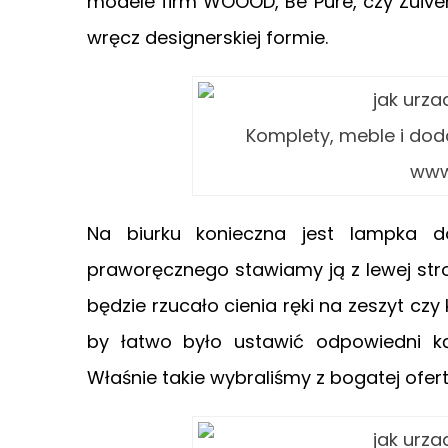
modele firm WOOOD, Be Pure, czy Zuiver 
wręcz designerskiej formie.
Komplety, meble i dod
www
Na biurku konieczna jest lampka do
praworęcznego stawiamy ją z lewej stro
będzie rzucało cienia ręki na zeszyt czy
by łatwo było ustawić odpowiedni ką
Właśnie takie wybraliśmy z bogatej ofert