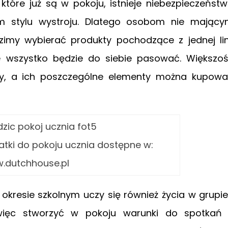
tóre już są w pokoju, istnieje niebezpieczeńst
m stylu wystroju. Dlatego osobom nie mając
zimy wybierać produkty pochodzące z jednej lin
e wszystko będzie do siebie pasować. Większo
ty, a ich poszczególne elementy można kupow
atki do pokoju ucznia dostępne w:
.dutchhouse.pl
kresie szkolnym uczy się również życia w grupie
ięc stworzyć w pokoju warunki do spotkań