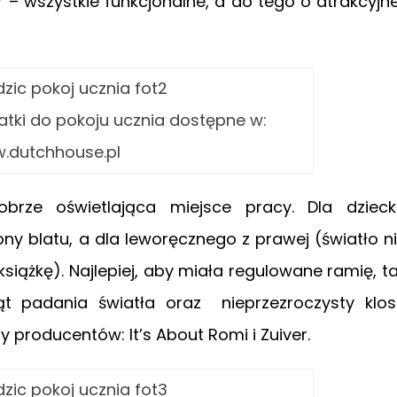
– wszystkie funkcjonalne, a do tego o atrakcyjne
atki do pokoju ucznia dostępne w:
.dutchhouse.pl
brze oświetlająca miejsce pracy. Dla dziec
ny blatu, a dla leworęcznego z prawej (światło n
 książkę). Najlepiej, aby miała regulowane ramię, t
t padania światła oraz nieprzezroczysty klos
y producentów: It’s About Romi i Zuiver.