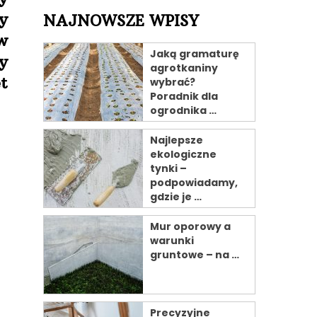
y
NAJNOWSZE WPISY
w
Jaką gramaturę
y
agrotkaniny
t
wybrać?
Poradnik dla
ogrodnika …
Najlepsze
ekologiczne
tynki –
podpowiadamy,
gdzie je …
Mur oporowy a
warunki
gruntowe – na …
Precyzyjne