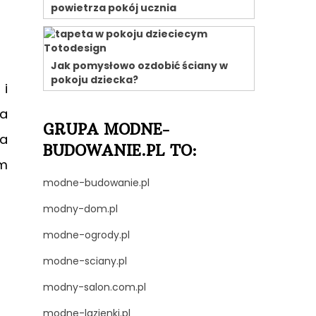
powietrza pokój ucznia
Jak pomysłowo ozdobić ściany w
pokoju dziecka?
 i
za
GRUPA MODNE-
 a
BUDOWANIE.PL TO:
em
modne-budowanie.pl
modny-dom.pl
modne-ogrody.pl
modne-sciany.pl
modny-salon.com.pl
modne-lazienki.pl