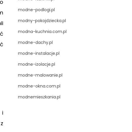
wo
modne-podlogi.pl
ym
modny-pokojdziecka.pl
ii
modna-kuchnia.com.pl
ść
modne-dachy.pl
ać
modne-instalacje.pl
modne-izolacje.pl
modne-malowanie.pl
modne-okna.com.pl
modnemieszkania.pl
 i
 z