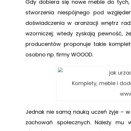
Gdy dobiera się nowe meble do tych, k
stworzenia niespójnego pod względe
doświadczenia w aranżacji wnętrz rad
wzorniczej; wtedy zyskają pewność, ż
producentów proponuje takie komple
osobno np. firmy WOOOD.
Komplety, meble i dod
www
Jednak nie samą nauką uczeń żyje – w o
zachowań społecznych. Należy mu w