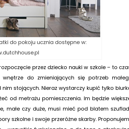
atki do pokoju ucznia dostępne w:
.dutchhouse.pl
ozpoczęcie przez dziecko nauki w szkole – to cza
 wnętrze do zmieniających się potrzeb małe
m stojących. Nieraz wystarczy kupić tylko biurk
żeć od metrażu pomieszczenia. Im będzie większ
żde, małe czy duże, musi mieć pod blatem szufla
bory szkolne i swoje przeróżne skarby. Proponuje