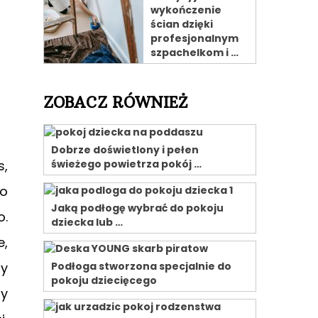
wykończenie
ścian dzięki
profesjonalnym
szpachelkom i …
ZOBACZ RÓWNIEŻ
Dobrze doświetlony i pełen
s,
świeżego powietrza pokój …
go
Jaką podłogę wybrać do pokoju
o.
dziecka lub …
e,
dy
Podłoga stworzona specjalnie do
pokoju dziecięcego
my