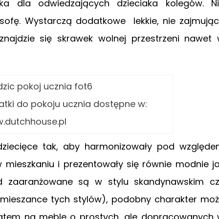
ska dla odwiedzających dzieciaka kolegów. N
ofę. Wystarczą dodatkowe lekkie, nie zajmują
znajdzie się skrawek wolnej przestrzeni nawet
atki do pokoju ucznia dostępne w:
.dutchhouse.pl
 dziecięce tak, aby harmonizowały pod względ
 mieszkaniu i prezentowały się równie modnie j
ład zaaranżowane są w stylu skandynawskim c
 mieszance tych stylów), podobny charakter mo
 zatem na meble o prostych, ale dopracowanych