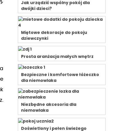
j,
Jak urządzić wspólny pokój dla
dwójki dzieci?
Miętowe dekoracje do pokoju
dziewczynki
Prosta aranżacja małych wnętrz
ka
Bezpieczne i komfortowe łóżeczko
ie
dla niemowlaka
ak
z.
Niezbędne akcesoria dla
niemowlaka
Doświetlony i pełen świeżego