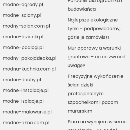
Poradnik dla ogrodnika i
modne-ogrody.pl
budowlańca
modne-sciany.pl
Najlepsze ekologiczne
modny-salon.com.pl
tynki – podpowiadamy,
modne-lazienki.pl
gdzie je zamówisz!
modne-podlogi.pl
Mur oporowy a warunki
gruntowe – na co zwrócić
modny-pokojdziecka.pl
uwagę?
modna-kuchnia.com.pl
Precyzyjne wykończenie
modne-dachy.pl
ścian dzięki
modne-instalacje.pl
profesjonalnym
modne-izolacje.pl
szpachelkom i pacom
murarskim
modne-malowanie.pl
Biura na wynajem w sercu
modne-okna.com.pl