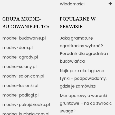
Wiadomości
GRUPA MODNE-
POPULARNE W
BUDOWANIE.PL TO:
SERWISIE
modne-budowanie.pl
Jaką gramaturę
agrotkaniny wybrać?
modny-dom.pl
Poradnik dla ogrodnika i
modne-ogrody.pl
budowlańca
modne-sciany.pl
Najlepsze ekologiczne
modny-salon.com.pl
tynki – podpowiadamy,
modne-lazienki.pl
gdzie je zamówisz!
modne-podlogi.pl
Mur oporowy a warunki
gruntowe – na co zwrócić
modny-pokojdziecka.pl
uwagę?
modna-kuchnia.com.pl