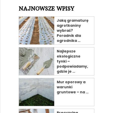
NAJNOWSZE WPISY
Jaką gramaturę
agrotkaniny
wybrać?
Poradnik dla
ogrodnika …
Najlepsze
ekologiczne
tynki –
podpowiadamy,
gdzie je …
Mur oporowy a
warunki
gruntowe – na …
Precyzyjne