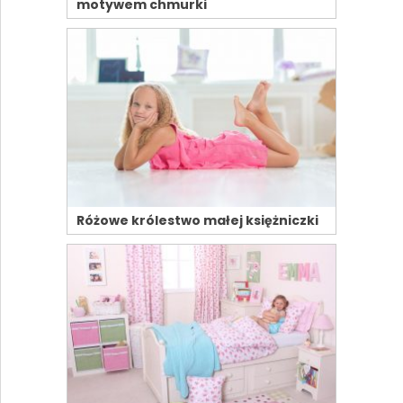
motywem chmurki
Różowe królestwo małej księżniczki