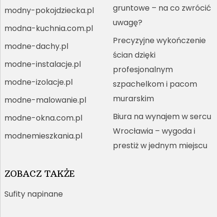
gruntowe – na co zwrócić
modny-pokojdziecka.pl
uwagę?
modna-kuchnia.com.pl
Precyzyjne wykończenie
modne-dachy.pl
ścian dzięki
modne-instalacje.pl
profesjonalnym
modne-izolacje.pl
szpachelkom i pacom
murarskim
modne-malowanie.pl
Biura na wynajem w sercu
modne-okna.com.pl
Wrocławia – wygoda i
modnemieszkania.pl
prestiż w jednym miejscu
ZOBACZ TAKŻE
Sufity napinane