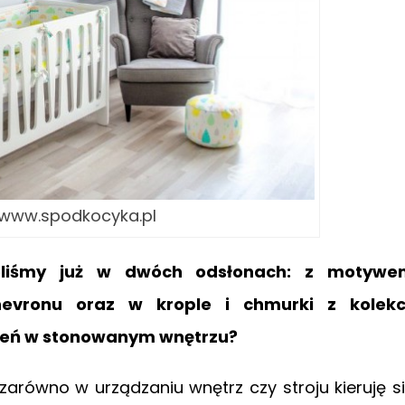
: www.spodkocyka.pl
zieliśmy już w dwóch odsłonach: z motywe
evronu oraz w krople i chmurki z kolekcj
seń w stonowanym wnętrzu?
zarówno w urządzaniu wnętrz czy stroju kieruję s