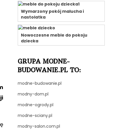
Wymarzony pokój malucha i
nastolatka
Nowoczesne meble do pokoju
dziecka
GRUPA MODNE-
BUDOWANIE.PL TO:
modne-budowanie.pl
m
modny-dom.pl
i
modne-ogrody.pl
modne-sciany.pl
ię
modny-salon.com.pl