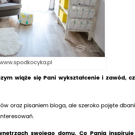
: www.spodkocyka.pl
czym wiąże się Pani wykształcenie i zawód, c
bów oraz pisaniem bloga, ale szeroko pojęte dban
interesowań.
ętrzach swojego domu. Co Panią inspiruje