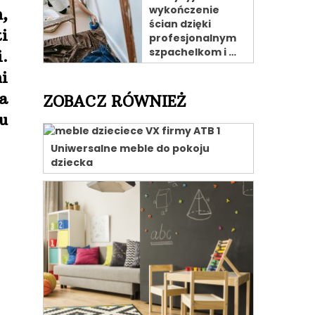
wykończenie
,
ścian dzięki
i
profesjonalnym
szpachelkom i …
.
i
a
ZOBACZ RÓWNIEŻ
u
Uniwersalne meble do pokoju
dziecka