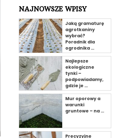
NAJNOWSZE WPISY
Jaką gramaturę
agrotkaniny
wybrać?
Poradnik dla
ogrodnika …
Najlepsze
ekologiczne
tynki –
podpowiadamy,
gdzie je …
Mur oporowy a
warunki
gruntowe – na …
Precyzyjne