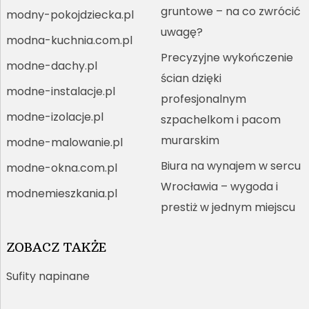
gruntowe – na co zwrócić
modny-pokojdziecka.pl
uwagę?
modna-kuchnia.com.pl
Precyzyjne wykończenie
modne-dachy.pl
ścian dzięki
modne-instalacje.pl
profesjonalnym
modne-izolacje.pl
szpachelkom i pacom
murarskim
modne-malowanie.pl
Biura na wynajem w sercu
modne-okna.com.pl
Wrocławia – wygoda i
modnemieszkania.pl
prestiż w jednym miejscu
ZOBACZ TAKŻE
Sufity napinane