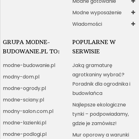
Modne gotowanie
Modne wyposażenie
Wiadomości
GRUPA MODNE-
POPULARNE W
BUDOWANIE.PL TO:
SERWISIE
modne-budowanie.pl
Jaką gramaturę
agrotkaniny wybrać?
modny-dom.pl
Poradnik dla ogrodnika i
modne-ogrody.pl
budowlańca
modne-sciany.pl
Najlepsze ekologiczne
modny-salon.com.pl
tynki – podpowiadamy,
modne-lazienki.pl
gdzie je zamówisz!
modne-podlogi.pl
Mur oporowy a warunki