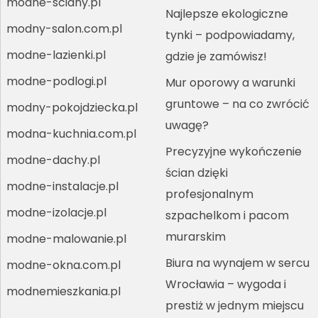
modne-sciany.pl
Najlepsze ekologiczne
modny-salon.com.pl
tynki – podpowiadamy,
modne-lazienki.pl
gdzie je zamówisz!
modne-podlogi.pl
Mur oporowy a warunki
gruntowe – na co zwrócić
modny-pokojdziecka.pl
uwagę?
modna-kuchnia.com.pl
Precyzyjne wykończenie
modne-dachy.pl
ścian dzięki
modne-instalacje.pl
profesjonalnym
modne-izolacje.pl
szpachelkom i pacom
murarskim
modne-malowanie.pl
Biura na wynajem w sercu
modne-okna.com.pl
Wrocławia – wygoda i
modnemieszkania.pl
prestiż w jednym miejscu