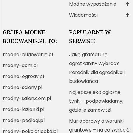
Modne wyposażenie
Wiadomości
GRUPA MODNE-
POPULARNE W
BUDOWANIE.PL TO:
SERWISIE
modne-budowanie.pl
Jaką gramaturę
agrotkaniny wybrać?
modny-dom.pl
Poradnik dla ogrodnika i
modne-ogrody.pl
budowlańca
modne-sciany.pl
Najlepsze ekologiczne
modny-salon.com.pl
tynki – podpowiadamy,
modne-lazienki.pl
gdzie je zamówisz!
modne-podlogi.pl
Mur oporowy a warunki
gruntowe – na co zwrócić
modny-pokojdziecka.pl