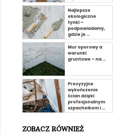
Najlepsze
ekologiczne
tynki –
podpowiadamy,
gdzie je …
Mur oporowy a
warunki
gruntowe – na …
Precyzyjne
wykończenie
ścian dzięki
profesjonalnym
szpachelkom i …
ZOBACZ RÓWNIEŻ