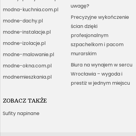
uwagę?
modna-kuchnia.com.pl
Precyzyjne wykończenie
modne-dachy.pl
ścian dzięki
modne-instalacje.pl
profesjonalnym
modne-izolacje.pl
szpachelkom i pacom
murarskim
modne-malowanie.pl
Biura na wynajem w sercu
modne-okna.com.pl
Wrocławia – wygoda i
modnemieszkania.pl
prestiż w jednym miejscu
ZOBACZ TAKŻE
Sufity napinane