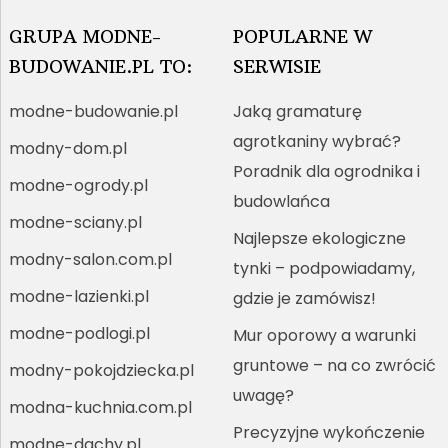
GRUPA MODNE-
POPULARNE W
BUDOWANIE.PL TO:
SERWISIE
modne-budowanie.pl
Jaką gramaturę
agrotkaniny wybrać?
modny-dom.pl
Poradnik dla ogrodnika i
modne-ogrody.pl
budowlańca
modne-sciany.pl
Najlepsze ekologiczne
modny-salon.com.pl
tynki – podpowiadamy,
modne-lazienki.pl
gdzie je zamówisz!
modne-podlogi.pl
Mur oporowy a warunki
gruntowe – na co zwrócić
modny-pokojdziecka.pl
uwagę?
modna-kuchnia.com.pl
Precyzyjne wykończenie
modne-dachy.pl