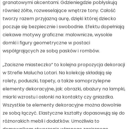
granatowymi akcentami. Gdzieniegdzie pobłyskują
również żółte, rozweselające wnętrze tony. Całość
tworzy razem przyjazną aurę, dzięki której dziecko
poczuje się bezpiecznie i swobodnie. Efektu dopełniają
ciekawe motywy graficzne: malownicze, wysokie
domki i figury geometryczne w postaci
współgrających ze sobą pasków i rombów.
„Zaciszne miasteczko” to kolejna propozycja dekoracji
w Strefie Malucha Lotari. Na kolekcję składają się
rolety, poduszki, tapety, a także samoprzylepne
elementy dekoracyjne, jak: obrazki, abażury na lampki,
miarki wzrostu i osłonki na kontakty czy gniazdka.
Wszystkie te elementy dekoracyjne można dowolnie
ze sobą łączyć. Elastyczne kształty dopasowują się do
różnorakich mebli i dodatków. Umożliwia to