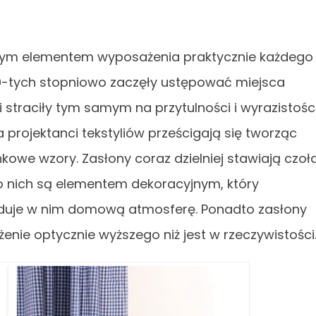
wnym elementem wyposażenia praktycznie każdego
90-tych stopniowo zaczęły ustępować miejsca
i straciły tym samym na przytulności i wyrazistości
 projektanci tekstyliów prześcigają się tworząc
nkowe wzory. Zasłony coraz dzielniej stawiają czoł
do nich są elementem dekoracyjnym, który
uduje w nim domową atmosferę. Ponadto zasłony
enie optycznie wyższego niż jest w rzeczywistości