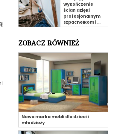
wykończenie
ścian dzięki
profesjonalnym
szpachelkom i …
ą
ZOBACZ RÓWNIEŻ
i
Nowa marka mebli dla dzieci i
młodzieży