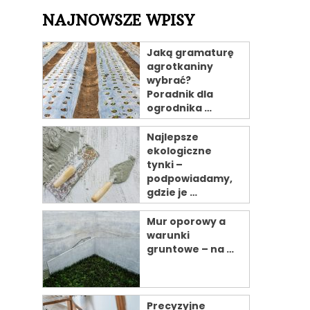
NAJNOWSZE WPISY
Jaką gramaturę
agrotkaniny
wybrać?
Poradnik dla
ogrodnika …
Najlepsze
ekologiczne
tynki –
podpowiadamy,
gdzie je …
Mur oporowy a
warunki
gruntowe – na …
Precyzyjne