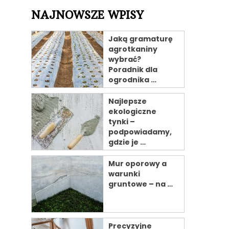
NAJNOWSZE WPISY
Jaką gramaturę
agrotkaniny
wybrać?
Poradnik dla
ogrodnika …
Najlepsze
ekologiczne
tynki –
podpowiadamy,
gdzie je …
Mur oporowy a
warunki
gruntowe – na …
Precyzyjne