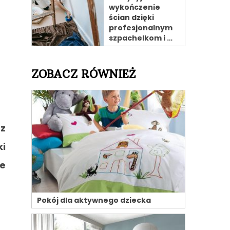
wykończenie
ścian dzięki
profesjonalnym
szpachelkom i …
ZOBACZ RÓWNIEŻ
 z
ki
ie
Pokój dla aktywnego dziecka