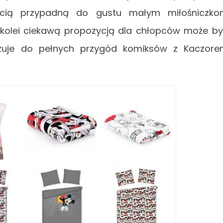
ścią przypadną do gustu małym miłośniczk
 Z kolei ciekawą propozycją dla chłopców może b
ązuje do pełnych przygód komiksów z Kaczor