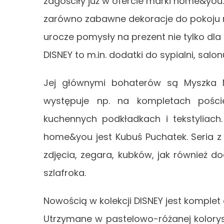
zagościły już w ofercie marki home&yo
zarówno zabawne dekoracje do pokoju m
urocze pomysły na prezent nie tylko dl
DISNEY to m.in. dodatki do sypialni, salonu
Jej głównymi bohaterów są Myszka Mi
występuje np. na kompletach pości
kuchennych podkładkach i tekstyliach
home&you jest Kubuś Puchatek. Seria z
zdjęcia, zegara, kubków, jak również do
szlafroka.
Nowością w kolekcji DISNEY jest komplet 
Utrzymane w pastelowo-różanej koloryst