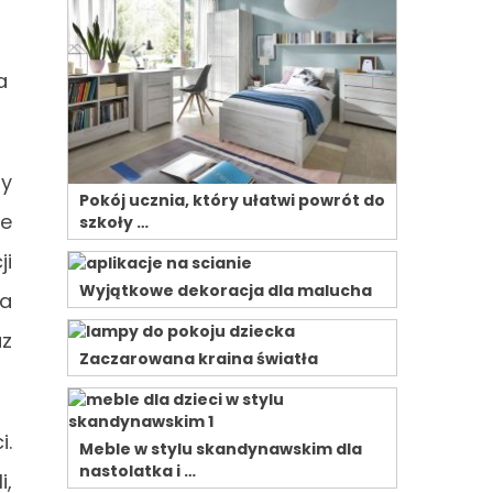
a
ry
Pokój ucznia, który ułatwi powrót do
że
szkoły …
ji
Wyjątkowe dekoracja dla malucha
na
az
Zaczarowana kraina światła
i.
Meble w stylu skandynawskim dla
nastolatka i …
i,