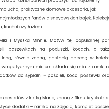
u. Wśród różnorodnych propozycji odnajdziemy
alucha, praktyczne domowe akcesoria, jak i
a najmłodszych fanów disneyowskich bajek. Kolekcj
, kuchni czy łazienki.
ki i Myszka Minnie. Motyw tej popularnej pa
eli, poszewkach na poduszki, kocach, a tak
. Inną, równie znaną, postacią obecną w kolekc
 sympatycznym misiem składa się m.in. z ramki 
datków do sypialni – pościeli, koca, poszewki or
akcesoriów z kotką Marie, znaną z filmu Aryskotrac
yce dodatki – ramka na zdjęcia, komplet pościel