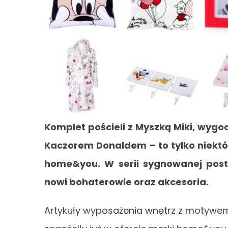
Komplet pościeli z Myszką Miki, wygo
Kaczorem Donaldem – to tylko niektó
home&you. W serii sygnowanej posta
nowi bohaterowie oraz akcesoria.
Artykuły wyposażenia wnętrz z motywem