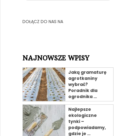
DOŁĄCZ DO NAS NA
NAJNOWSZE WPISY
Jaką gramaturę
agrotkaniny
wybrać?
Poradnik dla
ogrodnika …
Najlepsze
ekologiczne
tynki –
podpowiadamy,
gdzie je …