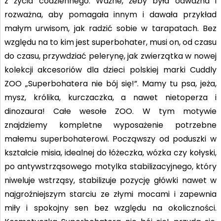
z życia codziennego. Ważne, żeby była odważna i
rozważna, aby pomagała innym i dawała przykład
małym urwisom, jak radzić sobie w tarapatach. Bez
względu na to kim jest superbohater, musi on, od czasu
do czasu, przywdziać pelerynę, jak zwierzątka w nowej
kolekcji akcesoriów dla dzieci polskiej marki Cuddly
ZOO „Superbohatera nie bój się!”. Mamy tu psa, jeża,
mysz, królika, kurczaczka, a nawet nietoperza i
dinozaura! Całe wesołe ZOO. W tym motywie
znajdziemy kompletne wyposażenie potrzebne
małemu superbohaterowi. Począwszy od poduszki w
kształcie misia, idealnej do łóżeczka, wózka czy kołyski,
po antywstrząsowego motylka stabilizacyjnego, który
niweluje wstrząsy, stabilizuje pozycję główki nawet w
najgroźniejszym starciu ze złymi mocami i zapewnia
miły i spokojny sen bez względu na okoliczności.