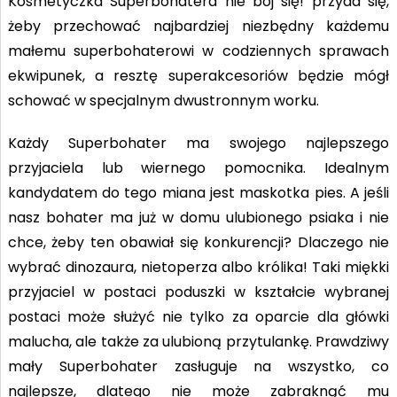
Kosmetyczka Superbohatera nie bój się! przyda się,
żeby przechować najbardziej niezbędny każdemu
małemu superbohaterowi w codziennych sprawach
ekwipunek, a resztę superakcesoriów będzie mógł
schować w specjalnym dwustronnym worku.
Każdy Superbohater ma swojego najlepszego
przyjaciela lub wiernego pomocnika. Idealnym
kandydatem do tego miana jest maskotka pies. A jeśli
nasz bohater ma już w domu ulubionego psiaka i nie
chce, żeby ten obawiał się konkurencji? Dlaczego nie
wybrać dinozaura, nietoperza albo królika! Taki miękki
przyjaciel w postaci poduszki w kształcie wybranej
postaci może służyć nie tylko za oparcie dla główki
malucha, ale także za ulubioną przytulankę. Prawdziwy
mały Superbohater zasługuje na wszystko, co
najlepsze, dlatego nie może zabraknąć mu