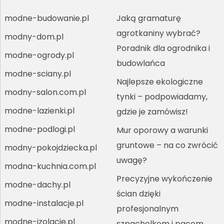
modne-budowanie.pl
Jaką gramaturę
agrotkaniny wybrać?
modny-dom.pl
Poradnik dla ogrodnika i
modne-ogrody.pl
budowlańca
modne-sciany.pl
Najlepsze ekologiczne
modny-salon.com.pl
tynki – podpowiadamy,
modne-lazienki.pl
gdzie je zamówisz!
modne-podlogi.pl
Mur oporowy a warunki
gruntowe – na co zwrócić
modny-pokojdziecka.pl
uwagę?
modna-kuchnia.com.pl
Precyzyjne wykończenie
modne-dachy.pl
ścian dzięki
modne-instalacje.pl
profesjonalnym
modne-izolacje.pl
szpachelkom i pacom