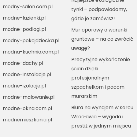
Najlepsze ekologiczne
modny-salon.com.pl
tynki – podpowiadamy,
modne-lazienki.pl
gdzie je zamówisz!
modne-podlogi.pl
Mur oporowy a warunki
gruntowe – na co zwrócić
modny-pokojdziecka.pl
uwagę?
modna-kuchnia.com.pl
Precyzyjne wykończenie
modne-dachy.pl
ścian dzięki
modne-instalacje.pl
profesjonalnym
modne-izolacje.pl
szpachelkom i pacom
murarskim
modne-malowanie.pl
Biura na wynajem w sercu
modne-okna.com.pl
Wrocławia – wygoda i
modnemieszkania.pl
prestiż w jednym miejscu