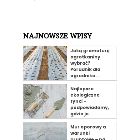
NAJNOWSZE WPISY
Jaką gramaturę
agrotkaniny
wybrać?
Poradnik dla
ogrodnika …
Najlepsze
ekologiczne
tynki –
podpowiadamy,
gdzie je …
Mur oporowy a
warunki
gruntowe – na …