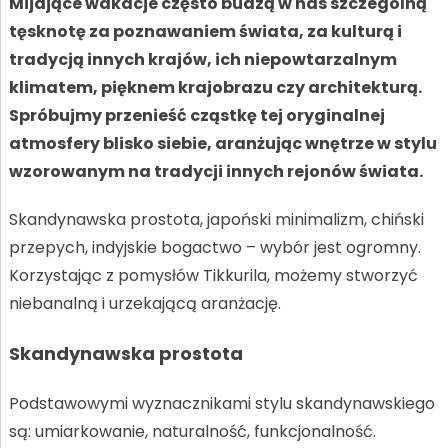
Mijające wakacje często budzą w nas szczególną
tęsknotę za poznawaniem świata, za kulturą i
tradycją innych krajów, ich niepowtarzalnym
klimatem, pięknem krajobrazu czy architekturą.
Spróbujmy przenieść cząstkę tej oryginalnej
atmosfery blisko siebie, aranżując wnętrze w stylu
wzorowanym na tradycji innych rejonów świata.
Skandynawska prostota, japoński minimalizm, chiński
przepych, indyjskie bogactwo – wybór jest ogromny.
Korzystając z pomysłów Tikkurila, możemy stworzyć
niebanalną i urzekającą aranżację.
Skandynawska prostota
Podstawowymi wyznacznikami stylu skandynawskiego
są: umiarkowanie, naturalność, funkcjonalność.