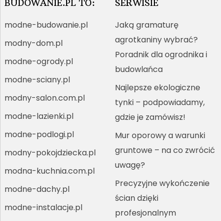
BUDOWANIE.PL TO:
SERWISIE
modne-budowanie.pl
Jaką gramaturę
agrotkaniny wybrać?
modny-dom.pl
Poradnik dla ogrodnika i
modne-ogrody.pl
budowlańca
modne-sciany.pl
Najlepsze ekologiczne
modny-salon.com.pl
tynki – podpowiadamy,
modne-lazienki.pl
gdzie je zamówisz!
modne-podlogi.pl
Mur oporowy a warunki
gruntowe – na co zwrócić
modny-pokojdziecka.pl
uwagę?
modna-kuchnia.com.pl
Precyzyjne wykończenie
modne-dachy.pl
ścian dzięki
modne-instalacje.pl
profesjonalnym