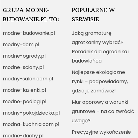
GRUPA MODNE-
POPULARNE W
BUDOWANIE.PL TO:
SERWISIE
modne-budowanie.pl
Jaką gramaturę
agrotkaniny wybrać?
modny-dom.pl
Poradnik dla ogrodnika i
modne-ogrody.pl
budowlańca
modne-sciany.pl
Najlepsze ekologiczne
modny-salon.com.pl
tynki – podpowiadamy,
modne-lazienki.pl
gdzie je zamówisz!
modne-podlogi.pl
Mur oporowy a warunki
gruntowe – na co zwrócić
modny-pokojdziecka.pl
uwagę?
modna-kuchnia.com.pl
Precyzyjne wykończenie
modne-dachy.pl