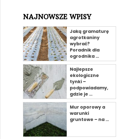
NAJNOWSZE WPISY
Jaką gramaturę
agrotkaniny
wybrać?
Poradnik dla
ogrodnika …
Najlepsze
ekologiczne
tynki –
podpowiadamy,
gdzie je …
Mur oporowy a
warunki
gruntowe – na …