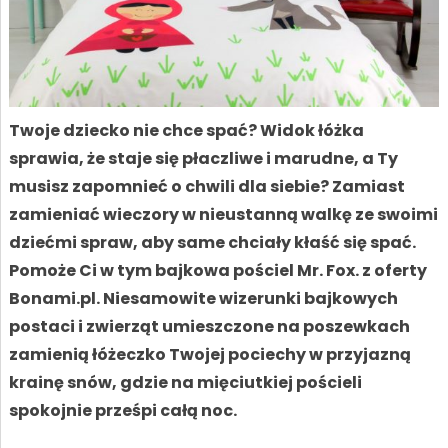
Twoje dziecko nie chce spać? Widok łóżka
sprawia, że staje się płaczliwe i marudne, a Ty
musisz zapomnieć o chwili dla siebie? Zamiast
zamieniać wieczory w nieustanną walkę ze swoimi
dziećmi spraw, aby same chciały kłaść się spać.
Pomoże Ci w tym bajkowa pościel Mr. Fox. z oferty
Bonami.pl. Niesamowite wizerunki bajkowych
postaci i zwierząt umieszczone na poszewkach
zamienią łóżeczko Twojej pociechy w przyjazną
krainę snów, gdzie na mięciutkiej pościeli
spokojnie prześpi całą noc.