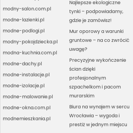
Najlepsze ekologiczne
modny-salon.com.pl
tynki – podpowiadamy,
modne-lazienki.pl
gdzie je zamówisz!
modne-podlogi.pl
Mur oporowy a warunki
gruntowe – na co zwrócić
modny-pokojdziecka.pl
uwagę?
modna-kuchnia.com.pl
Precyzyjne wykończenie
modne-dachy.pl
ścian dzięki
modne-instalacje.pl
profesjonalnym
modne-izolacje.pl
szpachelkom i pacom
murarskim
modne-malowanie.pl
Biura na wynajem w sercu
modne-okna.com.pl
Wrocławia – wygoda i
modnemieszkania.pl
prestiż w jednym miejscu