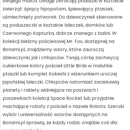
swojego malca. Uwagę zwracają poduszki w kształcie
zwierząt: śpiący hipopotam, śpiewający ptaszek,
uśmiechnięty potworek. Do dziewczynek skierowane
są poduszeczki w kształcie laleczek, domków lub
Czerwonego Kapturka, dobrze znanego z baśni. W
kolekcji bielizny pościelowej Mr. Fox, dostępnej na
Bonami.pl, znajdziemy wzory, które zauroczą
dziewczynki, jak i chłopców. Twoją córkę zachwycą
cukierkowe kolory pościeli Little Birds w malutkie
ptaszki lub komplet Kokeshi z wizerunkiem uroczej
japońskiej laleczki. Chłopców natomiast zaciekawią
planety i rakiety widniejące na poszwach i
poszewkach kolekcji Space Rocket lub przyjaźnie
machające roboty z pościeli o nazwie Robots. Szeroki
wybór i uniwersalność wzorów dostępnych na
Bonami.pl sprawią, że każdy rodzic znajdzie coś dla