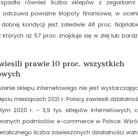
adła również liczba sklepów z zegarkami 
ch odczuwa poważne kłopoty finansowe, w ocen
obrej kondycji jest zaledwie 48 proc. Najsłabi
 których aż 57 proc. znajduje się w złej lub bard
wiesili prawie 10 proc. wszystkich
towych
żenie sklepu internetowego nie jest wystarczają
ciu miesiącach 2021 r. Polacy zawiesili działalno
ałym 2020 r. – 3,9 tys. sklepów internetowych, 
trowanych podmiotów e-commerce w Polsce. Wśr
etalicznego liczba zawieszonych działalności wa