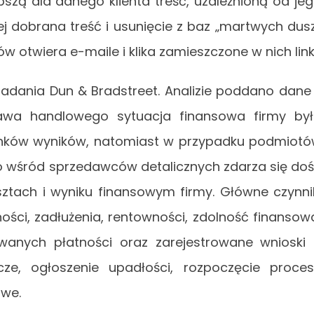
szą dla danego klienta treść, uzależnioną od je
piej dobrana treść i usunięcie z baz „martwych dus
 otwiera e-maile i klika zamieszczone w nich linki
adania Dun & Bradstreet. Analizie poddano dane
rawa handlowego sytuacja finansowa firmy by
unków wyników, natomiast w przypadku podmiot
o wśród sprzedawców detalicznych zdarza się do
sztach i wyniku finansowym firmy. Główne czynni
ści, zadłużenia, rentowności, zdolność finansow
wanych płatności oraz zarejestrowane wnioski
ze, ogłoszenie upadłości, rozpoczęcie proce
owe.