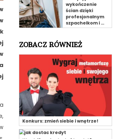
wykończenie
 w
ścian dzięki
profesjonalnym
ów
szpachelkom i …
ak
ej
ZOBACZ RÓWNIEŻ
 w
ka
j
ia
e,
Konkurs: zmień siebie i wnętrze!
 w
s.