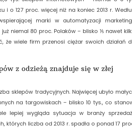
ku i o 127 proc. więcej niż na koniec 2013 r. Wedł
 wspierającej marki w automatyzacji marketin
już niemal 80 proc. Polaków – blisko ⅕ nawet kil
ć, że wiele firm przenosi ciężar swoich działań 
ów z odzieżą znajduje się w złej
zba sklepów tradycyjnych. Najwięcej ubyło mały
ych na targowiskach – blisko 10 tys., co stano
ele lepiej wygląda sytuacja w branży sprzeda
, których liczba od 2013 r. spadła o ponad 17 pro