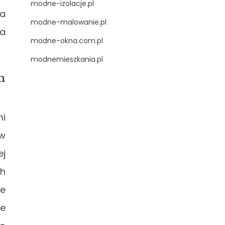
modne-izolacje.pl
na
modne-malowanie.pl
 a
modne-okna.com.pl
modnemieszkania.pl
h
mi
 w
ej
ch
je
re