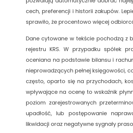
pozwalają automatycznie dobrać najlep
cech, preferencji i historii zakupów. Le
sprawiło, że procentowo więcej odbiorców
Dane cytowane w tekście pochodzą z b
rejestru KRS. W przypadku spółek p
oceniana na podstawie bilansu i rach
nieprowadzących pełnej księgowości, c
często, oparto się na przychodach, ko
wpływające na ocenę to wskaźnik płynno
poziom zarejestrowanych przetermino
upadłość, lub postępowanie naprawc
likwidacji oraz negatywne sygnały pras