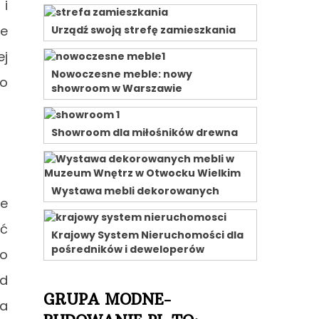
i
ie
Urządź swoją strefę zamieszkania
ej
Nowoczesne meble: nowy
zo
showroom w Warszawie
Showroom dla miłośników drewna
Wystawa mebli dekorowanych
ce
ść
Krajowy System Nieruchomości dla
pośredników i deweloperów
co
ód
GRUPA MODNE-
ha