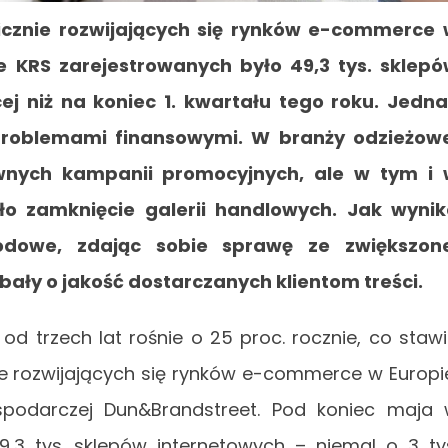
icznie rozwijających się rynków e-commerce
e KRS zarejestrowanych było 49,3 tys. sklep
ej niż na koniec 1. kwartału tego roku. Jedn
z problemami finansowymi. W branży odzieżow
ywnych kampanii promocyjnych, ale w tym i
ło zamknięcie galerii handlowych. Jak wyni
odowe, zdając sobie sprawę ze zwiększone
dbały o jakość dostarczanych klientom treści.
od trzech lat rośnie o 25 proc. rocznie, co staw
e rozwijających się rynków e-commerce w Europi
podarczej Dun&Brandstreet. Pod koniec maja
9,3 tys. sklepów internetowych – niemal o 3 ty