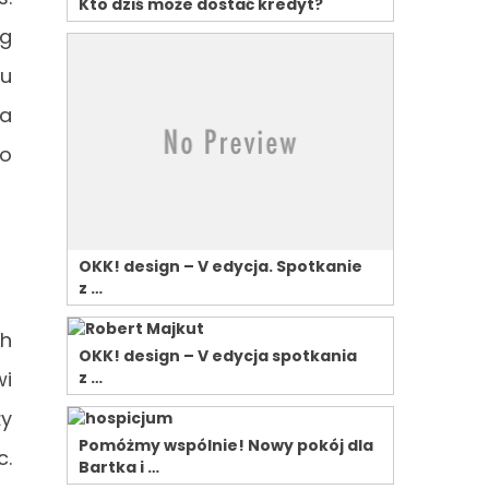
Kto dziś może dostać kredyt?
ug
gu
ka
do
OKK! design – V edycja. Spotkanie
z …
ch
OKK! design – V edycja spotkania
wi
z …
ży
Pomóżmy wspólnie! Nowy pokój dla
c.
Bartka i …