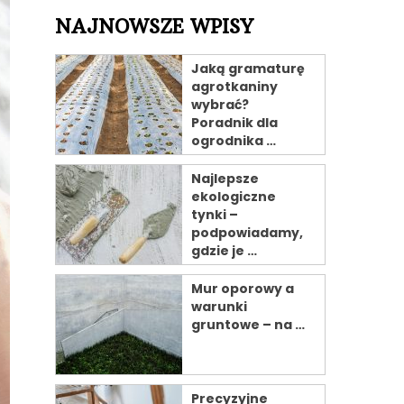
NAJNOWSZE WPISY
Jaką gramaturę
agrotkaniny
wybrać?
Poradnik dla
ogrodnika …
Najlepsze
ekologiczne
tynki –
podpowiadamy,
gdzie je …
Mur oporowy a
warunki
gruntowe – na …
Precyzyjne