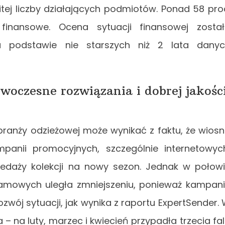
tej liczby działających podmiotów. Ponad 58 pro
finansowe. Ocena sytuacji finansowej zosta
 podstawie nie starszych niż 2 lata dany
oczesne rozwiązania i dobrej jakośc
branży odzieżowej może wynikać z faktu, że wios
panii promocyjnych, szczególnie internetowyc
daży kolekcji na nowy sezon. Jednak w połow
klamowych uległa zmniejszeniu, ponieważ kampan
wój sytuacji, jak wynika z raportu ExpertSender.
 – na luty, marzec i kwiecień przypadła trzecia fa