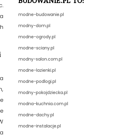
BUDOWANIE.PL TO:
c.
modne-budowanie.pl
ła
modny-dom.pl
ch
modne-ogrody.pl
modne-sciany.pl
i
modny-salon.com.pl
modne-lazienki.pl
na
modne-podlogi.pl
h,
modny-pokojdziecka.pl
ie
modna-kuchnia.com.pl
ie
modne-dachy.pl
 W
modne-instalacje.pl
la