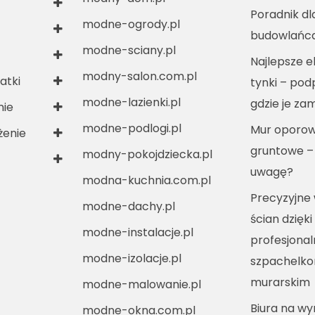
Poradnik dl
modne-ogrody.pl
budowlańc
modne-sciany.pl
Najlepsze e
modny-salon.com.pl
atki
tynki – po
modne-lazienki.pl
gdzie je za
nie
modne-podlogi.pl
Mur oporow
enie
gruntowe –
modny-pokojdziecka.pl
uwagę?
modna-kuchnia.com.pl
Precyzyjne
modne-dachy.pl
ścian dzięki
modne-instalacje.pl
profesjona
modne-izolacje.pl
szpachelko
murarskim
modne-malowanie.pl
Biura na w
modne-okna.com.pl