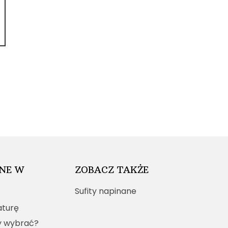
NE W
ZOBACZ TAKŻE
Sufity napinane
turę
y wybrać?