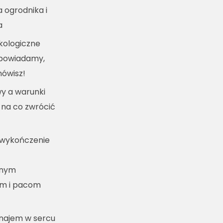
a ogrodnika i
a
kologiczne
dpowiadamy,
mówisz!
y a warunki
 na co zwrócić
 wykończenie
lnym
m i pacom
ynajem w sercu