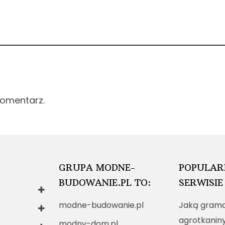
komentarz.
GRUPA MODNE-
POPULAR
BUDOWANIE.PL TO:
SERWISIE
modne-budowanie.pl
Jaką grama
agrotkanin
modny-dom.pl