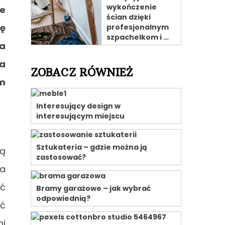
wykończenie
ie
ścian dzięki
ię
profesjonalnym
szpachelkom i …
na
ga
ZOBACZ RÓWNIEŻ
im
Interesujący design w
interesującym miejscu
Sztukateria – gdzie można ją
dą
zastosować?
wa
oć
Bramy garażowe – jak wybrać
odpowiednią?
yć
ni