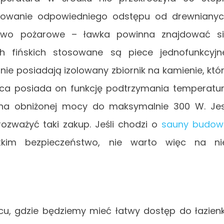
achowanie odpowiedniego odstępu od drewniany
ństwo pożarowe – ławka powinna znajdować s
fińskich stosowane są piece jednofunkcyjn
ie posiadają izolowany zbiornik na kamienie, któ
ieca posiada on funkcję podtrzymania temperatu
 na obniżonej mocy do maksymalnie 300 W. Je
ozważyć taki zakup. Jeśli chodzi o
sauny budow
kim bezpieczeństwo, nie warto więc na ni
u, gdzie będziemy mieć łatwy dostęp do łazienk