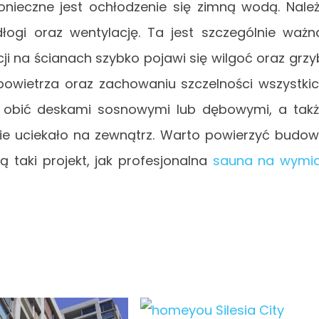
onieczne jest ochłodzenie się zimną wodą. Nale
dłogi oraz wentylację. Ta jest szczególnie ważn
i na ścianach szybko pojawi się wilgoć oraz grzy
powietrza oraz zachowaniu szczelności wszystki
st obić deskami sosnowymi lub dębowymi, a tak
nie uciekało na zewnątrz. Warto powierzyć budo
ą taki projekt, jak profesjonalna
sauna na wymi