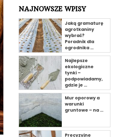
NAJNOWSZE WPISY
Jaką gramaturę
agrotkaniny
wybrać?
Poradnik dla
ogrodnika …
Najlepsze
ekologiczne
tynki –
podpowiadamy,
gdzie je …
Mur oporowy a
warunki
gruntowe – na …
Precyzyjne