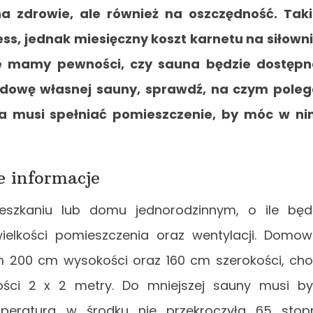
 zdrowie, ale również na oszczędność. Tak
ess, jednak miesięczny koszt karnetu na siłown
e mamy pewności, czy sauna będzie dostęp
budowę własnej sauny, sprawdź, na czym pole
ia musi spełniać pomieszczenie, by móc w n
e informacje
zkaniu lub domu jednorodzinnym, o ile bę
ielkości pomieszczenia oraz wentylacji. Domo
200 cm wysokości oraz 160 cm szerokości, ch
ości 2 x 2 metry. Do mniejszej sauny musi b
peratura w środku nie przekroczyła 65 stop