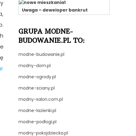
ży
Uwaga – deweloper bankrut
a,
b.
GRUPA MODNE-
ch
BUDOWANIE.PL TO:
że
modne-budowanie.pl
wę
modny-dom.pl
ar
modne-ogrody.pl
modne-sciany.pl
modny-salon.com.pl
modne-lazienki.pl
modne-podlogi.pl
modny-pokojdziecka.pl