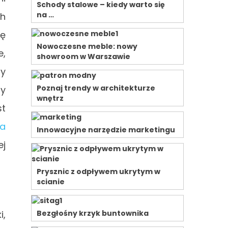
Schody stalowe – kiedy warto się
na …
ch
ię
Nowoczesne meble: nowy
e,
showroom w Warszawie
ry
Poznaj trendy w architekturze
ry
wnętrz
st
a
Innowacyjne narzędzie marketingu
ej
Prysznic z odpływem ukrytym w
scianie
i,
Bezgłośny krzyk buntownika