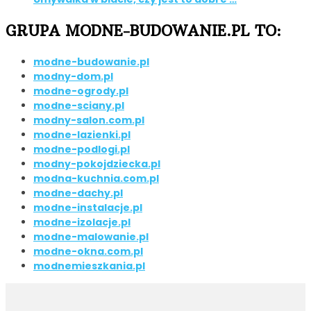
GRUPA MODNE-BUDOWANIE.PL TO:
modne-budowanie.pl
modny-dom.pl
modne-ogrody.pl
modne-sciany.pl
modny-salon.com.pl
modne-lazienki.pl
modne-podlogi.pl
modny-pokojdziecka.pl
modna-kuchnia.com.pl
modne-dachy.pl
modne-instalacje.pl
modne-izolacje.pl
modne-malowanie.pl
modne-okna.com.pl
modnemieszkania.pl