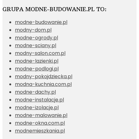
GRUPA MODNE-BUDOWANIE.PL TO:
modne-budowanie.pl
modny-dom.pl
modne-ogrody.pl
modne-sciany.pl
modny-salon.com.pl
modne-lazienki.pl
modne-podlogi.pl
modny-pokojdziecka.pl
modna-kuchnia.com.pl
modne-dachy.pl
modne-instalacje.pl
modne-izolacje.pl
modne-malowanie.pl
modne-okna.com.pl
modnemieszkania.pl