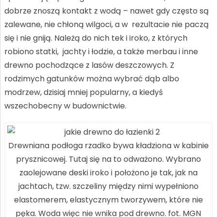
dobrze znoszą kontakt z wodą – nawet gdy często są
zalewane, nie chłoną wilgoci, a w rezultacie nie paczą
się i nie gniją. Należą do nich tek i iroko, z których
robiono statki, jachty i łodzie, a także merbau i inne
drewno pochodzące z lasów deszczowych. Z
rodzimych gatunków można wybrać dąb albo
modrzew, dzisiaj mniej popularny, a kiedyś
wszechobecny w budownictwie.
Drewniana podłoga rzadko bywa kładziona w kabinie
prysznicowej. Tutaj się na to odważono. Wybrano
zaolejowane deski iroko i położono je tak, jak na
jachtach, tzw. szczeliny między nimi wypełniono
elastomerem, elastycznym tworzywem, które nie
pęka. Woda więc nie wnika pod drewno. fot. MGN