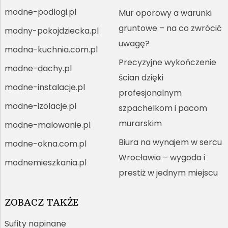
modne-podlogi.pl
Mur oporowy a warunki
gruntowe – na co zwrócić
modny-pokojdziecka.pl
uwagę?
modna-kuchnia.com.pl
Precyzyjne wykończenie
modne-dachy.pl
ścian dzięki
modne-instalacje.pl
profesjonalnym
modne-izolacje.pl
szpachelkom i pacom
murarskim
modne-malowanie.pl
Biura na wynajem w sercu
modne-okna.com.pl
Wrocławia – wygoda i
modnemieszkania.pl
prestiż w jednym miejscu
ZOBACZ TAKŻE
Sufity napinane