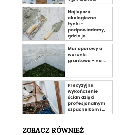
Najlepsze
ekologiczne
tynki –
podpowiadamy,
gdzie je …
Mur oporowy a
warunki
gruntowe – na …
Precyzyjne
wykończenie
ścian dzięki
profesjonalnym
szpachelkom i …
ZOBACZ RÓWNIEŻ