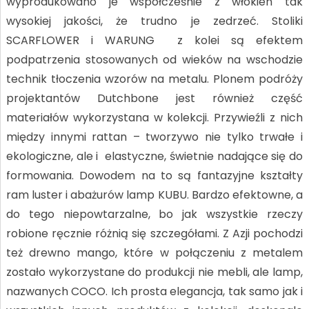
wyprodukowano je współcześnie z włókien tak
wysokiej jakości, że trudno je zedrzeć. Stoliki
SCARFLOWER i WARUNG z kolei są efektem
podpatrzenia stosowanych od wieków na wschodzie
technik tłoczenia wzorów na metalu. Plonem podróży
projektantów Dutchbone jest również część
materiałów wykorzystana w kolekcji. Przywieźli z nich
między innymi rattan – tworzywo nie tylko trwałe i
ekologiczne, ale i elastyczne, świetnie nadające się do
formowania. Dowodem na to są fantazyjne kształty
ram luster i abażurów lamp KUBU. Bardzo efektowne, a
do tego niepowtarzalne, bo jak wszystkie rzeczy
robione ręcznie różnią się szczegółami. Z Azji pochodzi
też drewno mango, które w połączeniu z metalem
zostało wykorzystane do produkcji nie mebli, ale lamp,
nazwanych COCO. Ich prosta elegancja, tak samo jak i