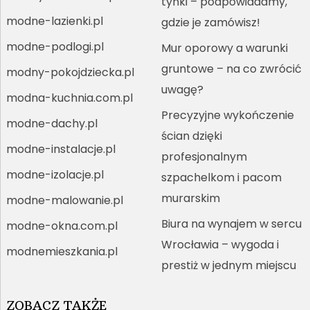
tynki – podpowiadamy,
modne-lazienki.pl
gdzie je zamówisz!
modne-podlogi.pl
Mur oporowy a warunki
gruntowe – na co zwrócić
modny-pokojdziecka.pl
uwagę?
modna-kuchnia.com.pl
Precyzyjne wykończenie
modne-dachy.pl
ścian dzięki
modne-instalacje.pl
profesjonalnym
modne-izolacje.pl
szpachelkom i pacom
murarskim
modne-malowanie.pl
Biura na wynajem w sercu
modne-okna.com.pl
Wrocławia – wygoda i
modnemieszkania.pl
prestiż w jednym miejscu
ZOBACZ TAKŻE