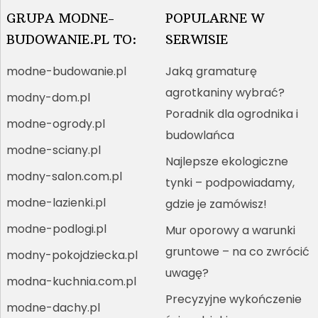
GRUPA MODNE-
POPULARNE W
BUDOWANIE.PL TO:
SERWISIE
modne-budowanie.pl
Jaką gramaturę
agrotkaniny wybrać?
modny-dom.pl
Poradnik dla ogrodnika i
modne-ogrody.pl
budowlańca
modne-sciany.pl
Najlepsze ekologiczne
modny-salon.com.pl
tynki – podpowiadamy,
modne-lazienki.pl
gdzie je zamówisz!
modne-podlogi.pl
Mur oporowy a warunki
gruntowe – na co zwrócić
modny-pokojdziecka.pl
uwagę?
modna-kuchnia.com.pl
Precyzyjne wykończenie
modne-dachy.pl