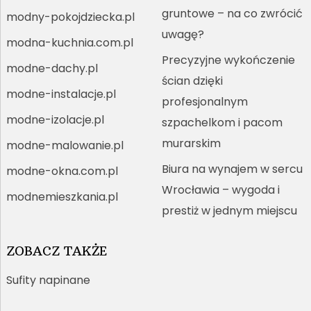
gruntowe – na co zwrócić
modny-pokojdziecka.pl
uwagę?
modna-kuchnia.com.pl
Precyzyjne wykończenie
modne-dachy.pl
ścian dzięki
modne-instalacje.pl
profesjonalnym
modne-izolacje.pl
szpachelkom i pacom
murarskim
modne-malowanie.pl
Biura na wynajem w sercu
modne-okna.com.pl
Wrocławia – wygoda i
modnemieszkania.pl
prestiż w jednym miejscu
ZOBACZ TAKŻE
Sufity napinane