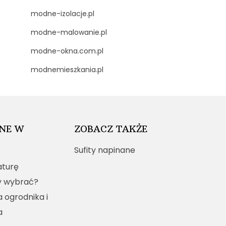
modne-izolacje.pl
modne-malowanie.pl
modne-okna.com.pl
modnemieszkania.pl
NE W
ZOBACZ TAKŻE
Sufity napinane
turę
y wybrać?
a ogrodnika i
a