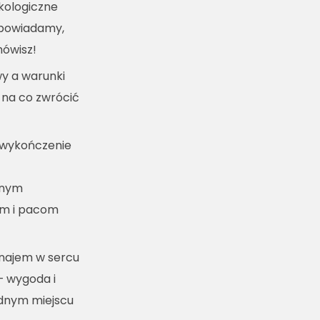
kologiczne
dpowiadamy,
mówisz!
y a warunki
 na co zwrócić
 wykończenie
lnym
m i pacom
ynajem w sercu
– wygoda i
ednym miejscu