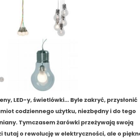
ny, LED-y, świetlówki… Byle zakryć, przysłonić
dmiot codziennego użytku, niezbędny i do tego
ceniany. Tymczasem żarówki przeżywają swoją
 tutaj o rewolucję w elektryczności, ale o piękn