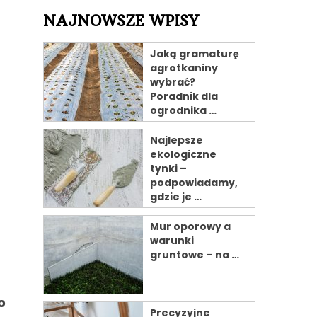
NAJNOWSZE WPISY
Jaką gramaturę
agrotkaniny
wybrać?
Poradnik dla
ogrodnika …
Najlepsze
ekologiczne
tynki –
podpowiadamy,
gdzie je …
Mur oporowy a
warunki
gruntowe – na …
o
Precyzyjne