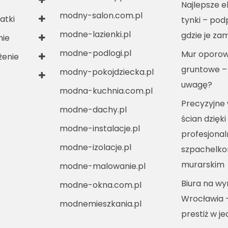
Najlepsze e
modny-salon.com.pl
atki
tynki – po
modne-lazienki.pl
gdzie je za
nie
modne-podlogi.pl
Mur oporow
enie
gruntowe –
modny-pokojdziecka.pl
uwagę?
modna-kuchnia.com.pl
Precyzyjne
modne-dachy.pl
ścian dzięki
modne-instalacje.pl
profesjona
modne-izolacje.pl
szpachelko
murarskim
modne-malowanie.pl
Biura na w
modne-okna.com.pl
Wrocławia 
modnemieszkania.pl
prestiż w j