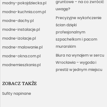
gruntowe – na co zwrócić
modny-pokojdziecka.pl
uwagę?
modna-kuchnia.com.pl
Precyzyjne wykończenie
modne-dachy.pl
ścian dzięki
modne-instalacje.pl
profesjonalnym
modne-izolacje.pl
szpachelkom i pacom
murarskim
modne-malowanie.pl
Biura na wynajem w sercu
modne-okna.com.pl
Wrocławia – wygoda i
modnemieszkania.pl
prestiż w jednym miejscu
ZOBACZ TAKŻE
Sufity napinane