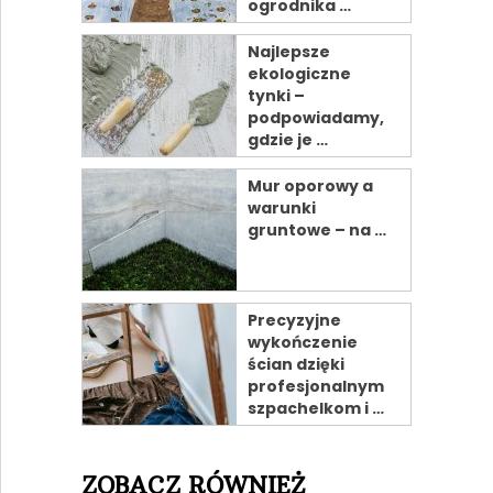
ogrodnika …
Najlepsze
ekologiczne
tynki –
podpowiadamy,
gdzie je …
Mur oporowy a
warunki
gruntowe – na …
Precyzyjne
wykończenie
ścian dzięki
profesjonalnym
szpachelkom i …
ZOBACZ RÓWNIEŻ