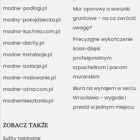
modne-podlogi.pl
Mur oporowy a warunki
gruntowe – na co zwrócić
modny-pokojdziecka.pl
uwagę?
modna-kuchnia.com.pl
Precyzyjne wykończenie
modne-dachy.pl
ścian dzięki
modne-instalacje.pl
profesjonalnym
modne-izolacje.pl
szpachelkom i pacom
murarskim
modne-malowanie.pl
Biura na wynajem w sercu
modne-okna.com.pl
Wrocławia – wygoda i
modnemieszkania.pl
prestiż w jednym miejscu
ZOBACZ TAKŻE
Sufity napinane