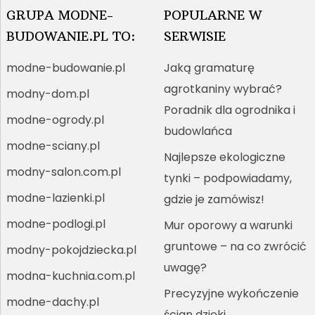
GRUPA MODNE-
POPULARNE W
BUDOWANIE.PL TO:
SERWISIE
modne-budowanie.pl
Jaką gramaturę
agrotkaniny wybrać?
modny-dom.pl
Poradnik dla ogrodnika i
modne-ogrody.pl
budowlańca
modne-sciany.pl
Najlepsze ekologiczne
modny-salon.com.pl
tynki – podpowiadamy,
modne-lazienki.pl
gdzie je zamówisz!
modne-podlogi.pl
Mur oporowy a warunki
gruntowe – na co zwrócić
modny-pokojdziecka.pl
uwagę?
modna-kuchnia.com.pl
Precyzyjne wykończenie
modne-dachy.pl
ścian dzięki