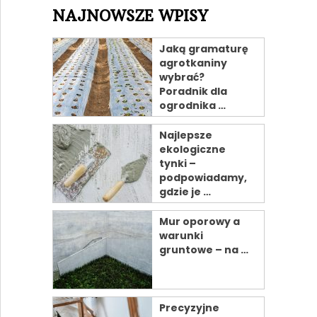
NAJNOWSZE WPISY
Jaką gramaturę
agrotkaniny
wybrać?
Poradnik dla
ogrodnika …
Najlepsze
ekologiczne
tynki –
podpowiadamy,
gdzie je …
Mur oporowy a
warunki
gruntowe – na …
Precyzyjne