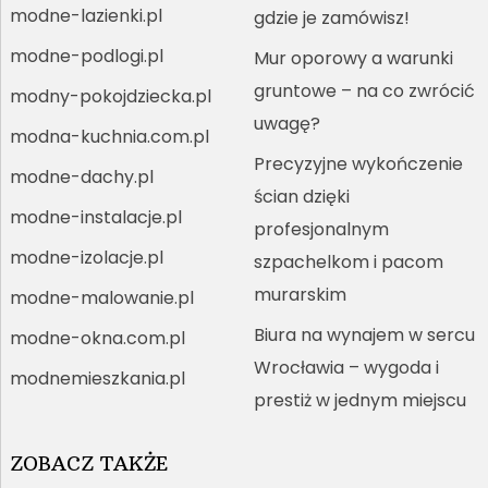
modne-lazienki.pl
gdzie je zamówisz!
modne-podlogi.pl
Mur oporowy a warunki
gruntowe – na co zwrócić
modny-pokojdziecka.pl
uwagę?
modna-kuchnia.com.pl
Precyzyjne wykończenie
modne-dachy.pl
ścian dzięki
modne-instalacje.pl
profesjonalnym
modne-izolacje.pl
szpachelkom i pacom
murarskim
modne-malowanie.pl
Biura na wynajem w sercu
modne-okna.com.pl
Wrocławia – wygoda i
modnemieszkania.pl
prestiż w jednym miejscu
ZOBACZ TAKŻE