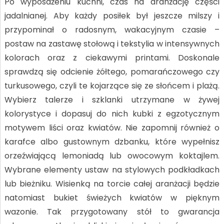
Po wyposażeniu kuchni, czas na aranżację części
jadalnianej. Aby każdy posiłek był jeszcze milszy i
przypominał o radosnym, wakacyjnym czasie –
postaw na zastawę stołową i tekstylia w intensywnych
kolorach oraz z ciekawymi printami. Doskonale
sprawdzą się odcienie żółtego, pomarańczowego czy
turkusowego, czyli te kojarzące się ze słońcem i plażą.
Wybierz talerze i szklanki utrzymane w żywej
kolorystyce i dopasuj do nich kubki z egzotycznym
motywem liści oraz kwiatów. Nie zapomnij również o
karafce albo gustownym dzbanku, które wypełnisz
orzeźwiającą lemoniadą lub owocowym koktajlem.
Wybrane elementy ustaw na stylowych podkładkach
lub bieżniku. Wisienką na torcie całej aranżacji będzie
natomiast bukiet świeżych kwiatów w pięknym
wazonie. Tak przygotowany stół to gwarancja