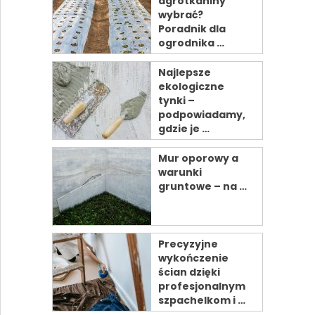
agrotkaniny
wybrać?
Poradnik dla
ogrodnika …
Najlepsze
ekologiczne
tynki –
podpowiadamy,
gdzie je …
Mur oporowy a
warunki
gruntowe – na …
Precyzyjne
wykończenie
ścian dzięki
profesjonalnym
szpachelkom i …