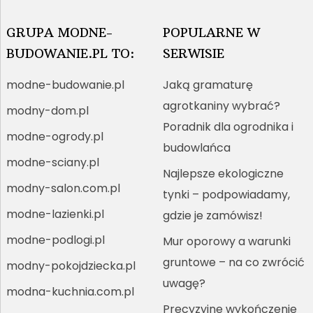
GRUPA MODNE-
POPULARNE W
BUDOWANIE.PL TO:
SERWISIE
modne-budowanie.pl
Jaką gramaturę
agrotkaniny wybrać?
modny-dom.pl
Poradnik dla ogrodnika i
modne-ogrody.pl
budowlańca
modne-sciany.pl
Najlepsze ekologiczne
modny-salon.com.pl
tynki – podpowiadamy,
modne-lazienki.pl
gdzie je zamówisz!
modne-podlogi.pl
Mur oporowy a warunki
gruntowe – na co zwrócić
modny-pokojdziecka.pl
uwagę?
modna-kuchnia.com.pl
Precyzyjne wykończenie