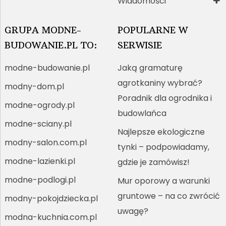
Wiadomości
GRUPA MODNE-
POPULARNE W
BUDOWANIE.PL TO:
SERWISIE
modne-budowanie.pl
Jaką gramaturę
agrotkaniny wybrać?
modny-dom.pl
Poradnik dla ogrodnika i
modne-ogrody.pl
budowlańca
modne-sciany.pl
Najlepsze ekologiczne
modny-salon.com.pl
tynki – podpowiadamy,
modne-lazienki.pl
gdzie je zamówisz!
modne-podlogi.pl
Mur oporowy a warunki
gruntowe – na co zwrócić
modny-pokojdziecka.pl
uwagę?
modna-kuchnia.com.pl