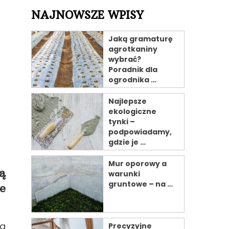
NAJNOWSZE WPISY
Jaką gramaturę
agrotkaniny
wybrać?
Poradnik dla
ogrodnika …
Najlepsze
ekologiczne
tynki –
podpowiadamy,
gdzie je …
Mur oporowy a
ą
warunki
gruntowe – na …
e
ma
Precyzyjne