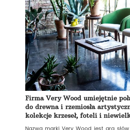
Firma Very Wood umiejętnie połą
do drewna i rzemiosła artystyc
kolekcje krzeseł, foteli i niewielk
Nazwa marki Very Wood jest grą słów 