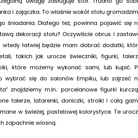
zególną uwagę zasługuje stół. Trudno go sob
nka i zajączka. To właśnie wokół stołu gromadzi
o śniadania. Dlatego też, powinna pojawić się 
tawą dekoracji stołu? Oczywiście obrus i zastaw
l, wtedy łatwiej będzie mam dobrać dodatki, któ
li, takich jak urocze świeczniki, figurki, taler
oiki, które możemy wykonać sami, lub kupić. 
to wybrać się do salonów Empiku, lub zajrzeć 
a” znajdziemy m.in.: porcelanowe figurki kurczą
bne talerze, latarenki, doniczki, stroiki i całą ga
mane w świeżej, pastelowej kolorystyce. Te uroc
h zapachnie wiosną.