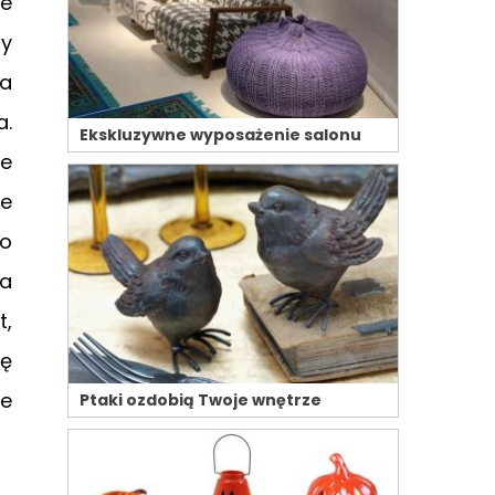
ie
my
na
a.
Ekskluzywne wyposażenie salonu
re
ze
Po
na
t,
mę
ze
Ptaki ozdobią Twoje wnętrze