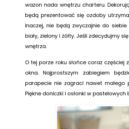
wazon nada wnętrzu charteru. Dekoruj
będą prezentować się ozdoby utrzymane
Inaczej, nie będą zwyczajnie do siebie
biały, zielony i żółty. Jeśli zdecydujmy 
wnętrza.
O tej porze roku słońce coraz częście
okna. Najprostszym zabiegiem będz
parapecie nie zagraci nawet małego p
Piękne doniczki i osłonki w pastelowyc