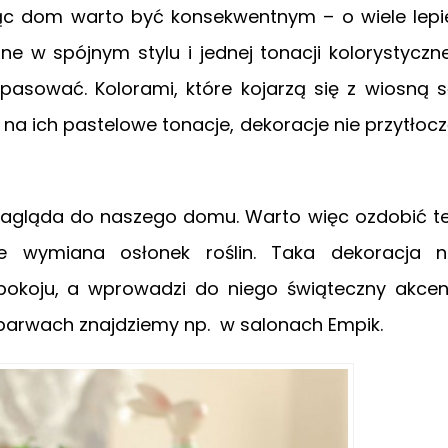
ąc dom warto być konsekwentnym – o wiele lepi
 w spójnym stylu i jednej tonacji kolorystyczne
 pasować. Kolorami, które kojarzą się z wiosną 
się na ich pastelowe tonacje, dekoracje nie przytłoc
j zagląda do naszego domu. Warto więc ozdobić t
ie wymiana osłonek roślin. Taka dekoracja 
okoju, a wprowadzi do niego świąteczny akcen
h barwach znajdziemy np. w salonach Empik.