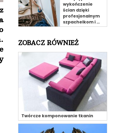
wykończenie
z
ścian dzięki
profesjonalnym
a
szpachelkom i …
o
.
ZOBACZ RÓWNIEŻ
e
y
Twórcze komponowanie tkanin