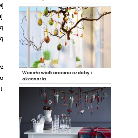
ej
j.
są
zą
eż
Wesołe wielkanocne ozdoby i
na
akcesoria
t.