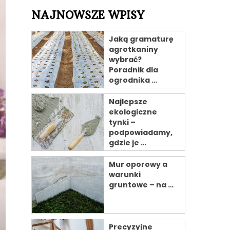
NAJNOWSZE WPISY
Jaką gramaturę
agrotkaniny
wybrać?
Poradnik dla
ogrodnika …
Najlepsze
ekologiczne
tynki –
podpowiadamy,
gdzie je …
Mur oporowy a
warunki
gruntowe – na …
Precyzyjne