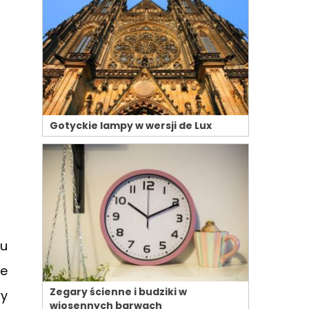
Gotyckie lampy w wersji de Lux
mu
że
Zegary ścienne i budziki w
wy
wiosennych barwach