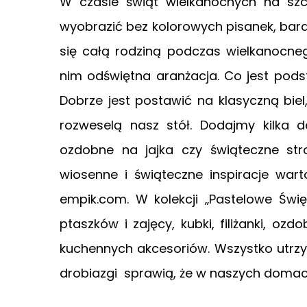
W czasie świąt wielkanocnych na szc
wyobrazić bez kolorowych pisanek, bara
się całą rodziną podczas wielkanocneg
nim odświętna aranżacja. Co jest pods
Dobrze jest postawić na klasyczną bie
rozweselą nasz stół. Dodajmy kilka deta
ozdobne na jajka czy świąteczne str
wiosenne i świąteczne inspiracje war
empik.com. W kolekcji „Pastelowe Święt
ptaszków i zajęcy, kubki, filiżanki, ozdo
kuchennych akcesoriów. Wszystko utrzy
drobiazgi sprawią, że w naszych domac