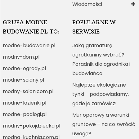
Wiadomości
GRUPA MODNE-
POPULARNE W
BUDOWANIE.PL TO:
SERWISIE
modne-budowanie.pl
Jaką gramaturę
agrotkaniny wybrać?
modny-dom.pl
Poradnik dla ogrodnika i
modne-ogrody.pl
budowlańca
modne-sciany.pl
Najlepsze ekologiczne
modny-salon.com.pl
tynki – podpowiadamy,
modne-lazienki.pl
gdzie je zamówisz!
modne-podlogi.pl
Mur oporowy a warunki
gruntowe – na co zwrócić
modny-pokojdziecka.pl
uwagę?
modna-kuchnia.com.pl