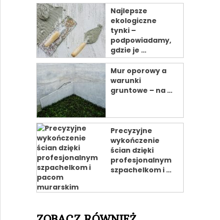
Najlepsze
ekologiczne
tynki –
podpowiadamy,
gdzie je …
Mur oporowy a
warunki
gruntowe – na …
Precyzyjne
wykończenie
ścian dzięki
profesjonalnym
szpachelkom i …
ZOBACZ RÓWNIEŻ