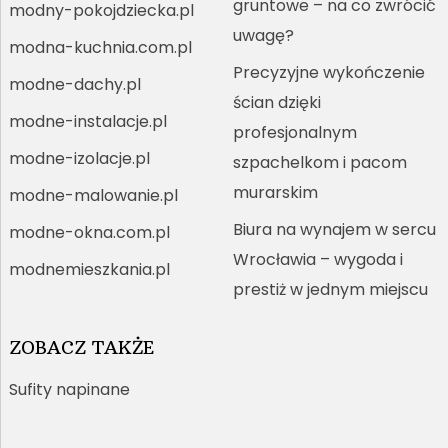
gruntowe – na co zwrócić
modny-pokojdziecka.pl
uwagę?
modna-kuchnia.com.pl
Precyzyjne wykończenie
modne-dachy.pl
ścian dzięki
modne-instalacje.pl
profesjonalnym
modne-izolacje.pl
szpachelkom i pacom
murarskim
modne-malowanie.pl
Biura na wynajem w sercu
modne-okna.com.pl
Wrocławia – wygoda i
modnemieszkania.pl
prestiż w jednym miejscu
ZOBACZ TAKŻE
Sufity napinane