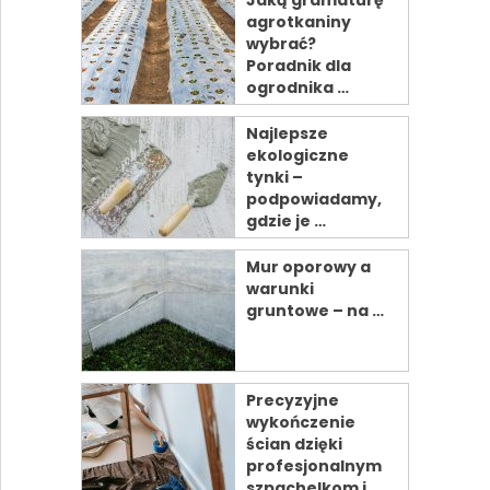
Jaką gramaturę
agrotkaniny
wybrać?
Poradnik dla
ogrodnika …
Najlepsze
ekologiczne
tynki –
podpowiadamy,
gdzie je …
Mur oporowy a
warunki
gruntowe – na …
Precyzyjne
wykończenie
ścian dzięki
profesjonalnym
szpachelkom i …