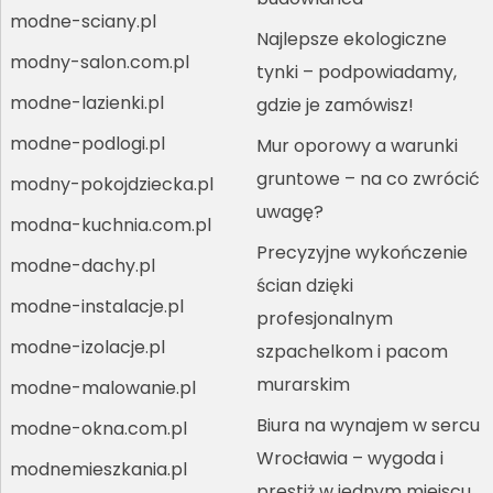
modne-sciany.pl
Najlepsze ekologiczne
modny-salon.com.pl
tynki – podpowiadamy,
modne-lazienki.pl
gdzie je zamówisz!
modne-podlogi.pl
Mur oporowy a warunki
gruntowe – na co zwrócić
modny-pokojdziecka.pl
uwagę?
modna-kuchnia.com.pl
Precyzyjne wykończenie
modne-dachy.pl
ścian dzięki
modne-instalacje.pl
profesjonalnym
modne-izolacje.pl
szpachelkom i pacom
murarskim
modne-malowanie.pl
Biura na wynajem w sercu
modne-okna.com.pl
Wrocławia – wygoda i
modnemieszkania.pl
prestiż w jednym miejscu