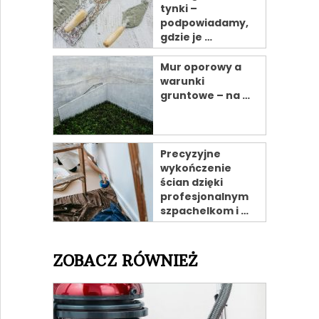
tynki –
podpowiadamy,
gdzie je …
Mur oporowy a
warunki
gruntowe – na …
Precyzyjne
wykończenie
ścian dzięki
profesjonalnym
szpachelkom i …
ZOBACZ RÓWNIEŻ