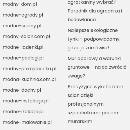
agrotkaniny wybrać?
modny-dom.pl
Poradnik dla ogrodnika i
modne-ogrody.pl
budowlańca
modne-sciany.pl
Najlepsze ekologiczne
modny-salon.com.pl
tynki – podpowiadamy,
modne-lazienki.pl
gdzie je zamówisz!
modne-podlogi.pl
Mur oporowy a warunki
gruntowe – na co zwrócić
modny-pokojdziecka.pl
uwagę?
modna-kuchnia.com.pl
Precyzyjne wykończenie
modne-dachy.pl
ścian dzięki
modne-instalacje.pl
profesjonalnym
modne-izolacje.pl
szpachelkom i pacom
murarskim
modne-malowanie.pl