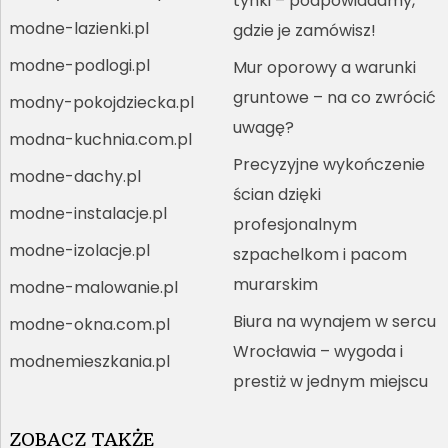
tynki – podpowiadamy,
modne-lazienki.pl
gdzie je zamówisz!
modne-podlogi.pl
Mur oporowy a warunki
gruntowe – na co zwrócić
modny-pokojdziecka.pl
uwagę?
modna-kuchnia.com.pl
Precyzyjne wykończenie
modne-dachy.pl
ścian dzięki
modne-instalacje.pl
profesjonalnym
modne-izolacje.pl
szpachelkom i pacom
murarskim
modne-malowanie.pl
Biura na wynajem w sercu
modne-okna.com.pl
Wrocławia – wygoda i
modnemieszkania.pl
prestiż w jednym miejscu
ZOBACZ TAKŻE