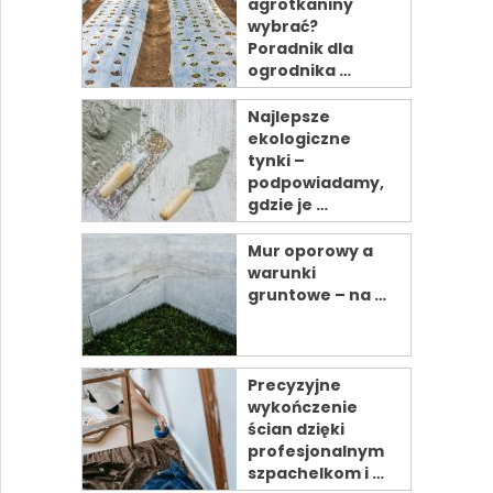
agrotkaniny
wybrać?
Poradnik dla
ogrodnika …
Najlepsze
ekologiczne
tynki –
podpowiadamy,
gdzie je …
Mur oporowy a
warunki
gruntowe – na …
Precyzyjne
wykończenie
ścian dzięki
profesjonalnym
szpachelkom i …