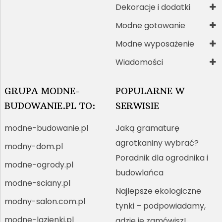
Dekoracje i dodatki
Modne gotowanie
Modne wyposażenie
Wiadomości
GRUPA MODNE-
POPULARNE W
BUDOWANIE.PL TO:
SERWISIE
modne-budowanie.pl
Jaką gramaturę
agrotkaniny wybrać?
modny-dom.pl
Poradnik dla ogrodnika i
modne-ogrody.pl
budowlańca
modne-sciany.pl
Najlepsze ekologiczne
modny-salon.com.pl
tynki – podpowiadamy,
modne-lazienki.pl
gdzie je zamówisz!