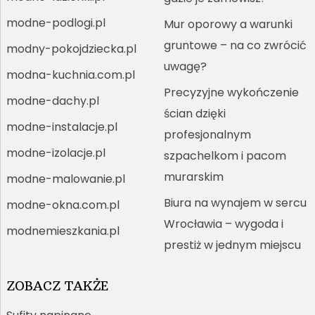
modne-podlogi.pl
Mur oporowy a warunki
gruntowe – na co zwrócić
modny-pokojdziecka.pl
uwagę?
modna-kuchnia.com.pl
Precyzyjne wykończenie
modne-dachy.pl
ścian dzięki
modne-instalacje.pl
profesjonalnym
modne-izolacje.pl
szpachelkom i pacom
murarskim
modne-malowanie.pl
Biura na wynajem w sercu
modne-okna.com.pl
Wrocławia – wygoda i
modnemieszkania.pl
prestiż w jednym miejscu
ZOBACZ TAKŻE