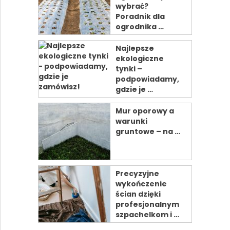
wybrać?
Poradnik dla
ogrodnika …
Najlepsze
ekologiczne
tynki –
podpowiadamy,
gdzie je …
Mur oporowy a
warunki
gruntowe – na …
Precyzyjne
wykończenie
ścian dzięki
profesjonalnym
szpachelkom i …