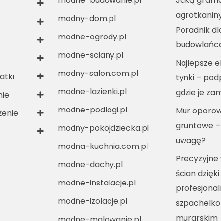
modne-budowanie.pl
Jaką grama
agrotkanin
modny-dom.pl
Poradnik dl
modne-ogrody.pl
budowlańc
modne-sciany.pl
Najlepsze e
modny-salon.com.pl
atki
tynki – po
modne-lazienki.pl
gdzie je za
nie
modne-podlogi.pl
Mur oporow
enie
gruntowe –
modny-pokojdziecka.pl
uwagę?
modna-kuchnia.com.pl
Precyzyjne
modne-dachy.pl
ścian dzięki
modne-instalacje.pl
profesjona
modne-izolacje.pl
szpachelko
murarskim
modne-malowanie.pl