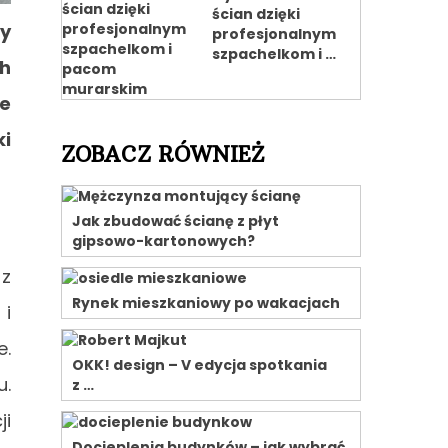
ścian dzięki
ry
profesjonalnym
szpachelkom i …
h
ie
i
ZOBACZ RÓWNIEŻ
Jak zbudować ścianę z płyt
gipsowo-kartonowych?
 z
Rynek mieszkaniowy po wakacjach
 i
e.
OKK! design – V edycja spotkania
u.
z …
ji
Docieplenia budynków – jak wybrać