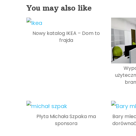
You may also like
Nowy katalog IKEA – Dom to
frajda
Wypo
użyteczno
bran
Płyta Michała Szpaka ma
Bary mlec
sponsora
dorównać 