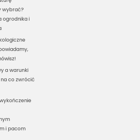
turę
y wybrać?
a ogrodnika i
a
kologiczne
dpowiadamy,
mówisz!
y a warunki
 na co zwrócić
 wykończenie
lnym
m i pacom