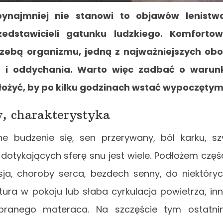
ynajmniej nie stanowi to objawów lenistw
dstawicieli gatunku ludzkiego. Komfortow
zebą organizmu, jedną z najważniejszych ob
a i oddychania. Warto więc zadbać o warun
ołożyć, by po kilku godzinach wstać wypoczęty
y, charakterystyka
e budzenie się, sen przerywany, ból karku, sz
otykających sferę snu jest wiele. Podłożem częś
sja, choroby serca, bezdech senny, do niektóry
ra w pokoju lub słaba cyrkulacja powietrza, in
branego materaca. Na szczęście tym ostatn