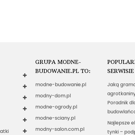
GRUPA MODNE-
POPULAR
BUDOWANIE.PL TO:
SERWISIE
modne-budowanie.pl
Jaką grama
agrotkanin
modny-dom.pl
Poradnik dl
modne-ogrody.pl
budowlańc
modne-sciany.pl
Najlepsze e
modny-salon.com.pl
atki
tynki – po