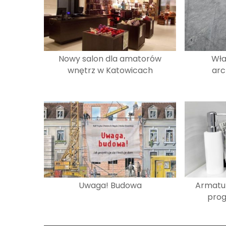
Nowy salon dla amatorów
Wła
wnętrz w Katowicach
arc
Uwaga! Budowa
Armatu
pro