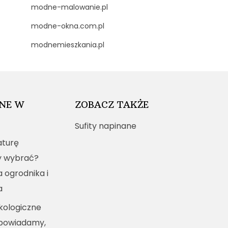
modne-malowanie.pl
modne-okna.com.pl
modnemieszkania.pl
NE W
ZOBACZ TAKŻE
Sufity napinane
turę
y wybrać?
a ogrodnika i
a
kologiczne
dpowiadamy,