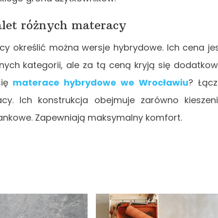
alet różnych materacy
y określić można wersje hybrydowe. Ich cena je
ych kategorii, ale za tą ceną kryją się dodatko
się
materace hybrydowe we Wrocławiu
? Łąc
y. Ich konstrukcja obejmuje zarówno kieszen
piankowe. Zapewniają maksymalny komfort.