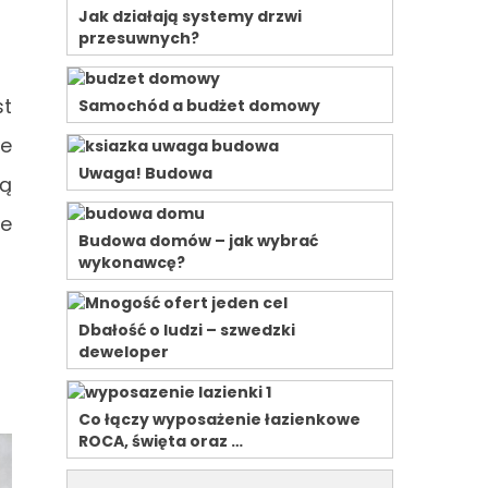
Jak działają systemy drzwi
przesuwnych?
st
Samochód a budżet domowy
we
Uwaga! Budowa
zą
ie
Budowa domów – jak wybrać
wykonawcę?
Dbałość o ludzi – szwedzki
deweloper
Co łączy wyposażenie łazienkowe
ROCA, święta oraz …