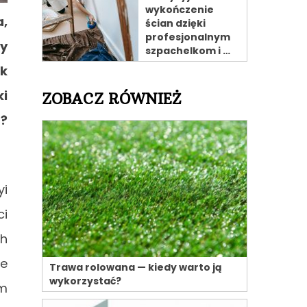
wykończenie
a,
ścian dzięki
profesjonalnym
y
szpachelkom i …
ok
ki
ZOBACZ RÓWNIEŻ
m?
yi
ci
ch
ne
Trawa rolowana — kiedy warto ją
wykorzystać?
im