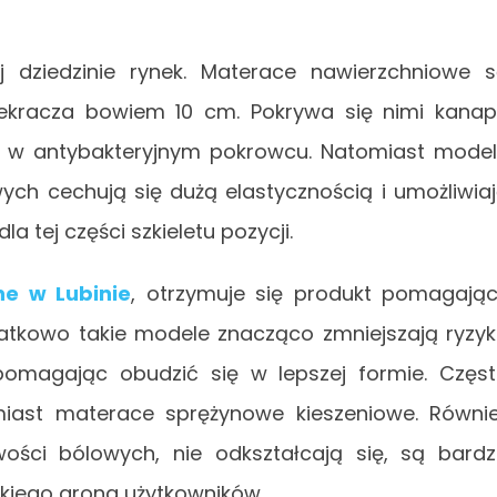
j dziedzinie rynek. Materace nawierzchniowe 
rzekracza bowiem 10 cm. Pokrywa się nimi kana
one w antybakteryjnym pokrowcu. Natomiast mode
ych cechują się dużą elastycznością i umożliwia
a tej części szkieletu pozycji.
e w Lubinie
, otrzymuje się produkt pomagają
datkowo takie modele znacząco zmniejszają ryzy
pomagając obudzić się w lepszej formie. Częs
ast materace sprężynowe kieszeniowe. Równi
wości bólowych, nie odkształcają się, są bard
okiego grona użytkowników.