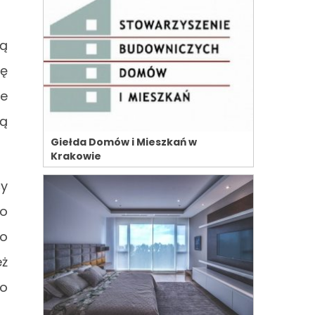
są
pę
le
ją
Giełda Domów i Mieszkań w
Krakowie
cy
ko
to
eż
zo