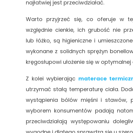
najłatwiej jest przeciwdziałać.
Warto przyjrzeć się, co oferuje w te
względnie cienkie, ich grubość nie p
lub łóżko, są higieniczne i umieszcz
wykonane z solidnych sprężyn bonellow
kręgosłupowi ułożenie się w optymalnej dl
Z kolei wybierając
materace termiczn
utrzymać stałą temperaturę ciała. Do
wystąpienia bólów mięśni i stawów, 
wyborem konsumentów padają natomi
przeciwdziałają występowaniu dolegli
wygodne i dlatego sprawdzą się u szer