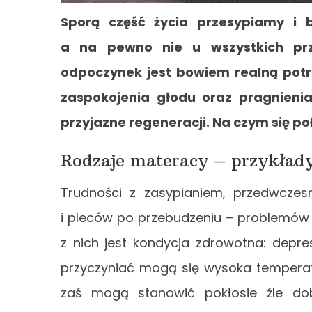
Sporą część życia przesypiamy i b
a na pewno nie u wszystkich prze
odpoczynek jest bowiem realną potr
zaspokojenia głodu oraz pragnieni
przyjazne regeneracji. Na czym się p
Rodzaje materacy – przykład
Trudności z zasypianiem, przedwczesn
i pleców po przebudzeniu – problemów d
z nich jest kondycja zdrowotna: depre
przyczyniać mogą się wysoka temperatu
zaś mogą stanowić pokłosie źle do