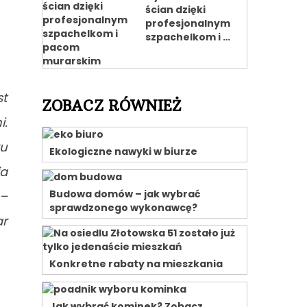
ścian dzięki
profesjonalnym
szpachelkom i …
st
ZOBACZ RÓWNIEŻ
i.
ku
Ekologiczne nawyki w biurze
ja
Budowa domów – jak wybrać
 –
sprawdzonego wykonawcę?
ar
Konkretne rabaty na mieszkania
Jak wybrać kominek? Zobacz