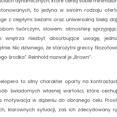
ściach dynamicznych, które cenią sobie minimali
stonowanych, to jedyna w swoim rodzaju ofert
nge z ciepłymi beżami oraz uniwersalną bielą da
sobom twórczym, słowem: atmosferę sprzyjają
 to wnętrza niezbyt absorbujące uwagę, jedn
tnie. Nic dziwnego, że starożytni greccy filozofow
ego środka”. Reinhold nazwał je „Brown”.
welopera to silny charakter oparty na kontrastac
sób świadomych własnej wartości, które cechu
 motywacja w dążeniu do obranego celu. Pros
h, klarownych sytuacji, zaś ich zdecydowany r