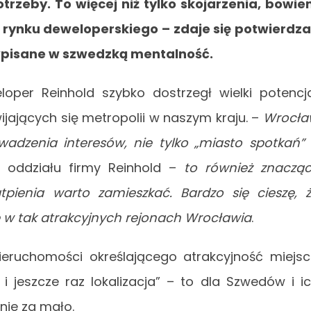
otrzeby. To więcej niż tylko skojarzenia, bowi
 rynku deweloperskiego – zdaje się potwierdz
 wpisane w szwedzką mentalność.
per Reinhold szybko dostrzegł wielki potencj
ijających się metropolii w naszym kraju. –
Wrocła
adzenia interesów, nie tylko „miasto spotkań”
 oddziału firmy Reinhold –
to również znaczą
pienia warto zamieszkać. Bardzo się cieszę, 
e w tak atrakcyjnych rejonach Wrocławia
.
nieruchomości określającego atrakcyjność miejs
a i jeszcze raz lokalizacja” – to dla Szwedów i i
ie za mało.