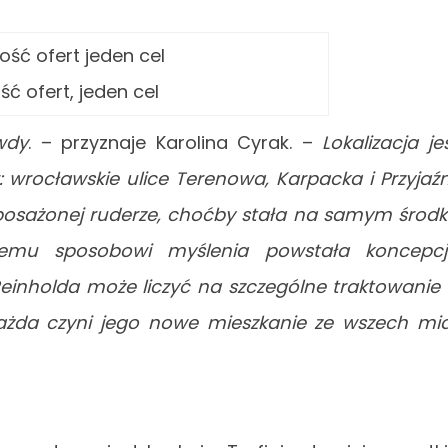
ć ofert, jeden cel
wdy
. – przyznaje Karolina Cyrak. –
Lokalizacja je
 wrocławskie ulice Terenowa, Karpacka i Przyjaźn
posażonej ruderze, choćby stała na samym środ
temu sposobowi myślenia powstała koncepc
Reinholda może liczyć na szczególne traktowanie
każda czyni jego nowe mieszkanie ze wszech mi