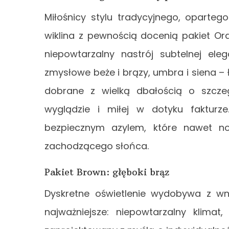
Miłośnicy stylu tradycyjnego, oparteg
wiklina z pewnością docenią pakiet Or
niepowtarzalny nastrój subtelnej ele
zmysłowe beże i brązy, umbra i siena – 
dobrane z wielką dbałością o szcz
wyglądzie i miłej w dotyku fakturze
bezpiecznym azylem, które nawet n
zachodzącego słońca.
Pakiet Brown: głęboki brąz
Dyskretne oświetlenie wydobywa z w
najważniejsze: niepowtarzalny klimat