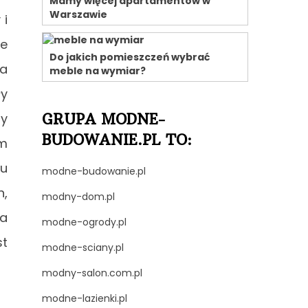
Mamy więcej apartamentów w
Warszawie
 i
le
Do jakich pomieszczeń wybrać
ia
meble na wymiar?
ły
py
GRUPA MODNE-
BUDOWANIE.PL TO:
im
ru
modne-budowanie.pl
h,
modny-dom.pl
za
modne-ogrody.pl
st
modne-sciany.pl
modny-salon.com.pl
modne-lazienki.pl