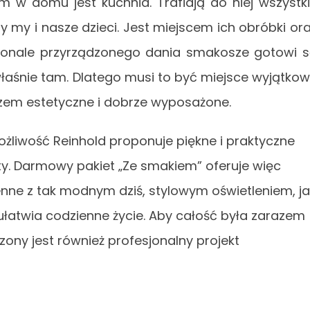
 w domu jest kuchnia. Trafiają do niej wszystk
my i nasze dzieci. Jest miejscem ich obróbki or
konale przyrządzonego dania smakosze gotowi 
łaśnie tam. Dlatego musi to być miejsce wyjątko
razem estetyczne i dobrze wyposażone.
żliwość Reinhold proponuje piękne i praktyczne
y. Darmowy pakiet „Ze smakiem” oferuje więc
nne z tak modnym dziś, stylowym oświetleniem, ja
ułatwia codzienne życie. Aby całość była zarazem
zony jest również profesjonalny projekt