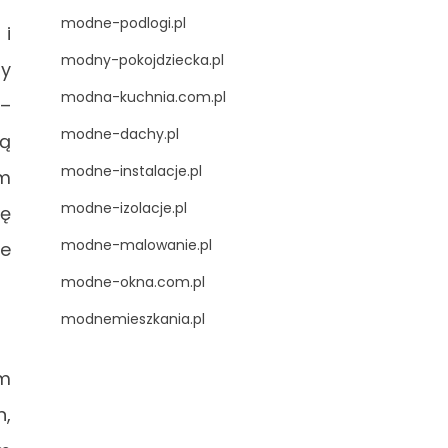
modne-podlogi.pl
 i
modny-pokojdziecka.pl
zy
modna-kuchnia.com.pl
 –
modne-dachy.pl
są
modne-instalacje.pl
ym
modne-izolacje.pl
ię
modne-malowanie.pl
ie
modne-okna.com.pl
modnemieszkania.pl
im
n,