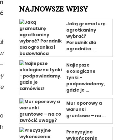
em
NAJNOWSZE WPISY
ać
Jaką gramaturę
agrotkaniny
wybrać?
ał
Poradnik dla
ogrodnika …
w
–
Najlepsze
ekologiczne
cy
tynki –
podpowiadamy,
że
gdzie je …
Mur oporowy a
warunki
ca
gruntowe – na …
ch
Precyzyjne
wykończenie