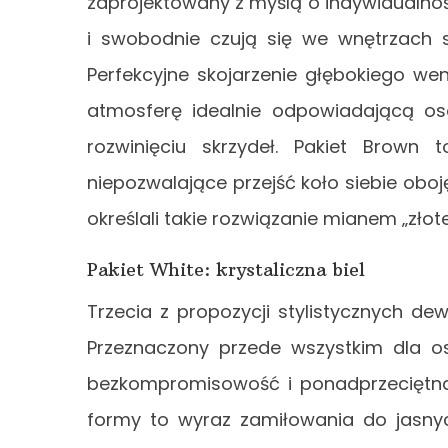
zaprojektowany z myślą o indywidualno
i swobodnie czują się we wnętrzach 
Perfekcyjne skojarzenie głębokiego we
atmosferę idealnie odpowiadającą o
rozwinięciu skrzydeł. Pakiet Brown
niepozwalające przejść koło siebie oboję
określali takie rozwiązanie mianem „złot
Pakiet White: krystaliczna biel
Trzecia z propozycji stylistycznych de
Przeznaczony przede wszystkim dla o
bezkompromisowość i ponadprzeciętna
formy to wyraz zamiłowania do jasnyc