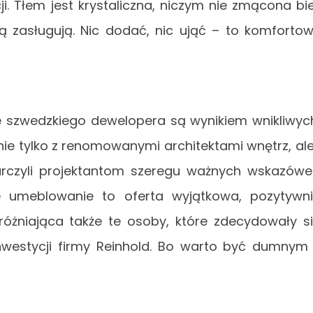
. Tłem jest krystaliczna, niczym nie zmącona bie
ą zasługują. Nic dodać, nic ująć – to komforto
e szwedzkiego dewelopera są wynikiem wnikliwyc
nie tylko z renomowanymi architektami wnętrz, ale
tarczyli projektantom szeregu ważnych wskazówe
e umeblowanie to oferta wyjątkowa, pozytywn
różniająca także te osoby, które zdecydowały s
nwestycji firmy Reinhold. Bo warto być dumnym