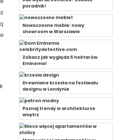
ie
poradnik!
az
są
Nowoczesne meble: nowy
showroom w Warszawie
we
Zobacz jak wygląda 5 hektarów
Eminema!
Drewniane krzesła na festiwalu
k
designu w Londynie
Poznaj trendy w architekturze
wnętrz