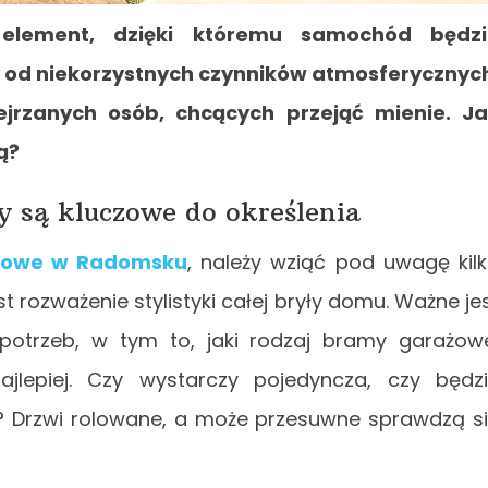
element, dzięki któremu samochód będzi
ty od niekorzystnych czynników atmosferycznyc
ejrzanych osób, chcących przejąć mienie. J
ą?
 są kluczowe do określenia
żowe w Radomsku
, należy wziąć pod uwagę kil
 rozważenie stylistyki całej bryły domu. Ważne je
 potrzeb, w tym to, jaki rodzaj bramy garażow
lepiej. Czy wystarczy pojedyncza, czy będz
Drzwi rolowane, a może przesuwne sprawdzą s