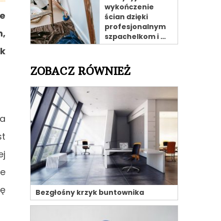
wykończenie
e
ścian dzięki
profesjonalnym
h,
szpachelkom i …
ak
ZOBACZ RÓWNIEŻ
ka
st
ej
ie
ię
Bezgłośny krzyk buntownika