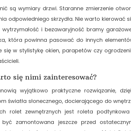
dnić są wymiary drzwi. Staranne zmierzenie otwo
ia odpowiedniego skrzydła. Nie warto kierować s
ć, wytrzymałość i bezawaryjność bramy garażowe
istyka, która powinna pasować do innych element
e się w stylistykę okien, parapetów czy ogrodzen
icieli.
rto się nimi zainteresować?
anowią wyjątkowo praktyczne rozwiązanie, dzię
om światła słonecznego, docierającego do wnętr
ch rolet zewnętrznych jest roleta podtynkowa
a być zamontowana jeszcze przed ostateczn