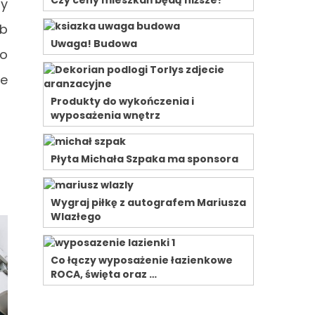
Czy ceny mieszkań będą niższe?
ty
ub
Uwaga! Budowa
go
je
Produkty do wykończenia i
wyposażenia wnętrz
Płyta Michała Szpaka ma sponsora
Wygraj piłkę z autografem Mariusza
Wlazłego
Co łączy wyposażenie łazienkowe
ROCA, święta oraz …