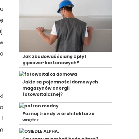
ru
ię
j.
ów
ia
Jak zbudować ścianę z płyt
gipsowo-kartonowych?
Jakie są pojemności domowych
magazynów energii
fotowoltaicznej?
ki
za
Poznaj trendy w architekturze
 i
wnętrz
ym