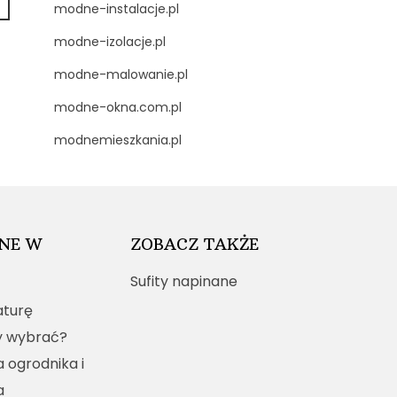
modne-instalacje.pl
modne-izolacje.pl
modne-malowanie.pl
modne-okna.com.pl
modnemieszkania.pl
NE W
ZOBACZ TAKŻE
Sufity napinane
turę
y wybrać?
a ogrodnika i
a