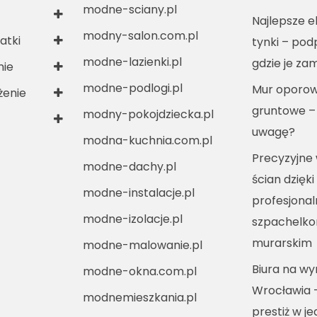
modne-sciany.pl
Najlepsze e
modny-salon.com.pl
atki
tynki – po
modne-lazienki.pl
gdzie je za
nie
modne-podlogi.pl
Mur oporow
enie
gruntowe –
modny-pokojdziecka.pl
uwagę?
modna-kuchnia.com.pl
Precyzyjne
modne-dachy.pl
ścian dzięki
modne-instalacje.pl
profesjona
modne-izolacje.pl
szpachelko
murarskim
modne-malowanie.pl
Biura na w
modne-okna.com.pl
Wrocławia 
modnemieszkania.pl
prestiż w j