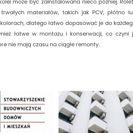
olei może być zainstalowana nieco później. Role
trwałych materiałów, takich jak PCV, płótno l
 kolorach, dlatego łatwo dopasować je do każde
ież łatwe w montażu i konserwacji, co czyni 
re nie mają czasu na ciągłe remonty.