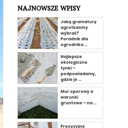
NAJNOWSZE WPISY
Jaką gramaturę
agrotkaniny
wybrać?
Poradnik dla
ogrodnika …
Najlepsze
ekologiczne
tynki –
podpowiadamy,
gdzie je …
Mur oporowy a
warunki
gruntowe – na …
Precyzyjne