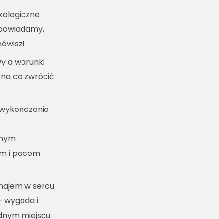
kologiczne
dpowiadamy,
mówisz!
y a warunki
 na co zwrócić
 wykończenie
lnym
m i pacom
ynajem w sercu
– wygoda i
ednym miejscu