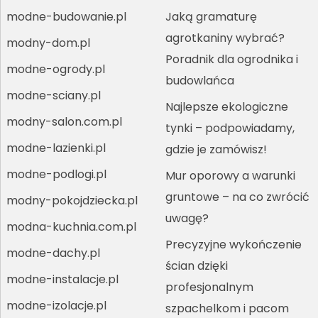
modne-budowanie.pl
Jaką gramaturę
agrotkaniny wybrać?
modny-dom.pl
Poradnik dla ogrodnika i
modne-ogrody.pl
budowlańca
modne-sciany.pl
Najlepsze ekologiczne
modny-salon.com.pl
tynki – podpowiadamy,
modne-lazienki.pl
gdzie je zamówisz!
modne-podlogi.pl
Mur oporowy a warunki
gruntowe – na co zwrócić
modny-pokojdziecka.pl
uwagę?
modna-kuchnia.com.pl
Precyzyjne wykończenie
modne-dachy.pl
ścian dzięki
modne-instalacje.pl
profesjonalnym
modne-izolacje.pl
szpachelkom i pacom