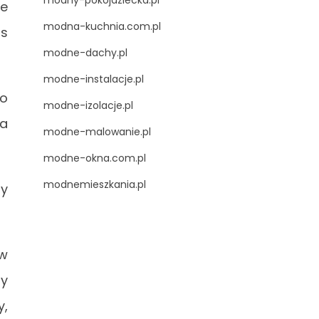
modny-pokojdziecka.pl
ne
modna-kuchnia.com.pl
as
modne-dachy.pl
modne-instalacje.pl
 o
modne-izolacje.pl
za
modne-malowanie.pl
modne-okna.com.pl
modnemieszkania.pl
sy
w
my
y,