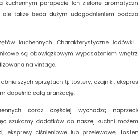
a kuchennym parapecie. Ich zielone aromatycz
za, ale także będą dużym udogodnieniem podcz
zętów kuchennych. Charakterystyczne lodówki
alnikowe są obowiązkowym wyposażeniem wnętr
lizowana na vintage.
niejszych sprzętach tj. tostery, czajniki, ekspre
am dopełnić całą aranżację.
hennych coraz częściej wychodzą naprzeci
 więc szukamy dodatków do naszej kuchni może
ki, ekspresy ciśnieniowe lub przelewowe, toster