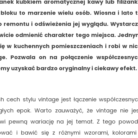
ranek kubkiem aromatycznej kawy lub filiżan
bloku to marzenie wielu osób. Wiosna i lato 
 remontu i odświeżenia jej wyglądu. Wystarc
wicie odmienić charakter tego miejsca. Jedn
 się w kuchennych pomieszczeniach i robi w ni
tage. Pozwala on na połączenie współczesny
emy uzyskać bardzo oryginalny i ciekawy efekt
ch cech stylu vintage jest łączenie współczesny
łych epok. Warto zauważyć, że vintage nie je
nowi pewną wariację na jej temat. Z tego powo
ać i bawić się z różnymi wzorami, kolorami