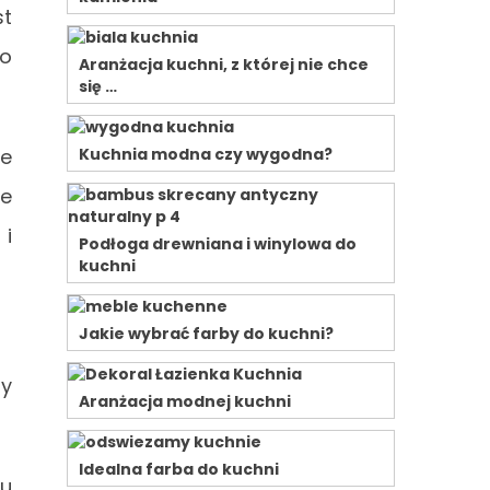
st
 o
Aranżacja kuchni, z której nie chce
się …
ie
Kuchnia modna czy wygodna?
ie
 i
Podłoga drewniana i winylowa do
kuchni
Jakie wybrać farby do kuchni?
my
Aranżacja modnej kuchni
Idealna farba do kuchni
ku