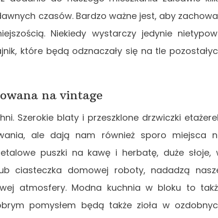
dawnych czasów. Bardzo ważne jest, aby zachow
iejszością. Niekiedy wystarczy jedynie nietypo
ajnik, które będą odznaczały się na tle pozostały
zowana na vintage
hni. Szerokie blaty i przeszklone drzwiczki etażere
wania, ale dają nam również sporo miejsca 
talowe puszki na kawę i herbatę, duże słoje,
b ciasteczka domowej roboty, nadadzą nasz
owej atmosfery. Modna kuchnia w bloku to tak
 Dobrym pomysłem będą także zioła w ozdobny