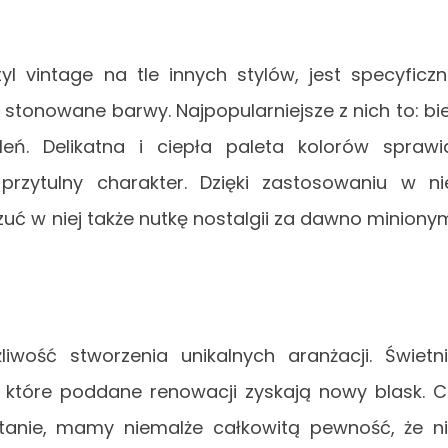
l vintage na tle innych stylów, jest specyficz
 stonowane barwy. Najpopularniejsze z nich to: bie
eleń. Delikatna i ciepła paleta kolorów sprawi
przytulny charakter. Dzięki zastosowaniu w ni
uć w niej także nutkę nostalgii za dawno miniony
iwość stworzenia unikalnych aranżacji. Świetn
ki, które poddane renowacji zyskają nowy blask. 
stanie, mamy niemalże całkowitą pewność, że n