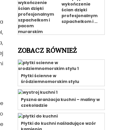
wykończenie
ścian dzięki
profesjonalnym
na
szpachelkom i …
l,
a,
ZOBACZ RÓWNIEŻ
ej
mi
Płytki ścienne w
śródziemnomorskim stylu
Pyszna aranżacja kuchni – maliny w
ie
czekoladzie
Co
ie
Płytki do kuchni naśladujące wzór
kamienia