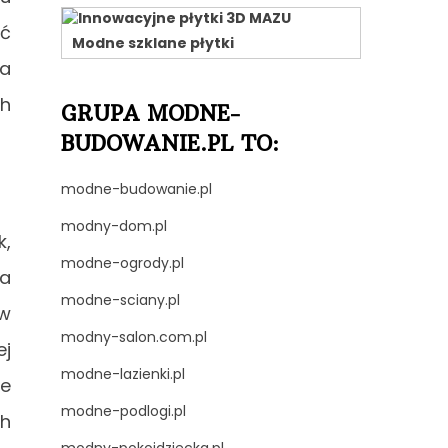
ać
Modne szklane płytki
wa
ch
GRUPA MODNE-
BUDOWANIE.PL TO:
modne-budowanie.pl
modny-dom.pl
k,
modne-ogrody.pl
na
modne-sciany.pl
 w
modny-salon.com.pl
ej
modne-lazienki.pl
że
modne-podlogi.pl
ch