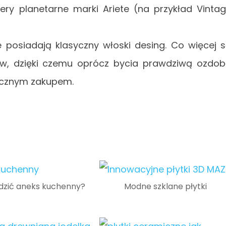
ksery planetarne marki Ariete (na przykład Vinta
ge posiadają klasyczny włoski desing. Co więcej 
ów, dzięki czemu oprócz bycia prawdziwą ozdo
tycznym zakupem.
dzić aneks kuchenny?
Modne szklane płytki