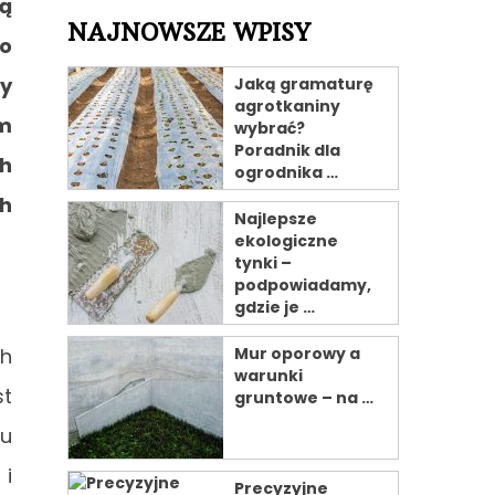
ką
NAJNOWSZE WPISY
to
zy
Jaką gramaturę
agrotkaniny
ym
wybrać?
Poradnik dla
ch
ogrodnika …
ch
Najlepsze
ekologiczne
.
tynki –
podpowiadamy,
gdzie je …
ch
Mur oporowy a
warunki
st
gruntowe – na …
du
 i
Precyzyjne