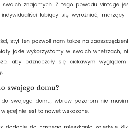
woich znajomych. Z tego powodu vintage je
indywidualiści lubiący się wyróżniać, marzący
ci, styl ten pozwoli nam także na zaoszczędzen
mioty jakie wykorzystamy w swoich wnętrzach, n
jsze, aby odznaczały się ciekawym wyglądem
.
 do swojego domu?
ge do swojego domu, wbrew pozorom nie musi
ięcej nie jest to nawet wskazane.
z dodanie do naszego mieszkania zaledwie kil