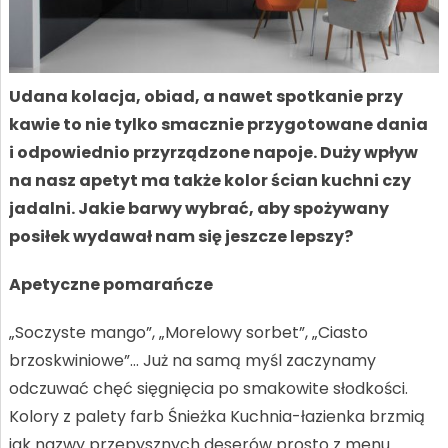
Udana kolacja, obiad, a nawet spotkanie przy
kawie to nie tylko smacznie przygotowane dania
i odpowiednio przyrządzone napoje. Duży wpływ
na nasz apetyt ma także kolor ścian kuchni czy
jadalni. Jakie barwy wybrać, aby spożywany
posiłek wydawał nam się jeszcze lepszy?
Apetyczne pomarańcze
„Soczyste mango”, „Morelowy sorbet”, „Ciasto
brzoskwiniowe”… Już na samą myśl zaczynamy
odczuwać chęć sięgnięcia po smakowite słodkości.
Kolory z palety farb Śnieżka Kuchnia-łazienka brzmią
jak nazwy przepysznych deserów prosto z menu