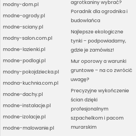
agrotkaniny wybrać?
modny-dom.pl
Poradnik dla ogrodnika i
modne-ogrody.pl
budowlańca
modne-sciany.pl
Najlepsze ekologiczne
modny-salon.com.pl
tynki – podpowiadamy,
modne-lazienki.pl
gdzie je zamówisz!
modne-podlogi.pl
Mur oporowy a warunki
gruntowe – na co zwrócić
modny-pokojdziecka.pl
uwagę?
modna-kuchnia.com.pl
Precyzyjne wykończenie
modne-dachy.pl
ścian dzięki
modne-instalacje.pl
profesjonalnym
modne-izolacje.pl
szpachelkom i pacom
murarskim
modne-malowanie.pl