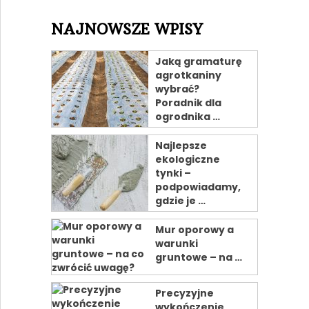
NAJNOWSZE WPISY
Jaką gramaturę
agrotkaniny
wybrać?
Poradnik dla
ogrodnika …
Najlepsze
ekologiczne
tynki –
podpowiadamy,
gdzie je …
Mur oporowy a
warunki
gruntowe – na …
Precyzyjne
wykończenie