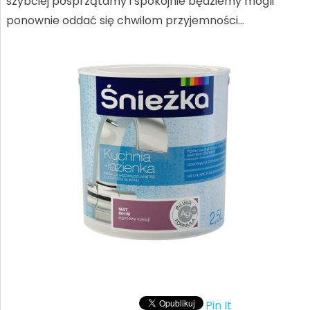
szybciej posprzątamy i spokojnie będziemy mogli
ponownie oddać się chwilom przyjemności…
Pin It